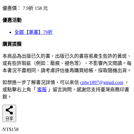
優惠價：
7.9折
158
元
優惠活動
全館【單書】79折
購買提醒
本商品為出版已久的書，出版已久的書容易產生些許的黃斑、
或有些許瑕疵（例如：壓痕、褪色等），不影響內文閱讀。每
本書況不盡相同，請考慮評估後再購買結帳，採取隨機出貨。
如想進一步了解書況詳情，可以來信
cptw1897@gmail.com
，
或點擊右上角「
客服
」留言詢問，感謝您支持臺灣商務印書
館。
分享
NT$158