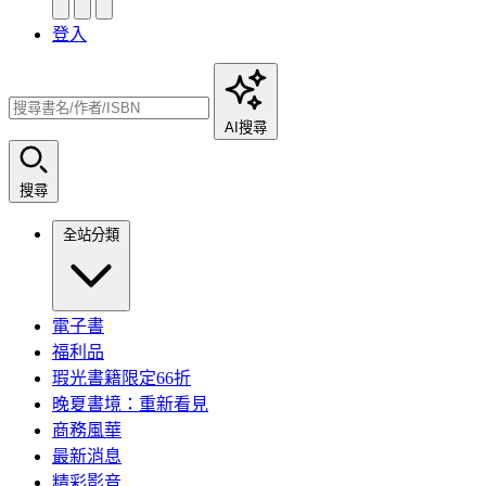
登入
AI搜尋
搜尋
全站分類
電子書
福利品
瑕光書籍限定66折
晚夏書境：重新看見
商務風華
最新消息
精彩影音