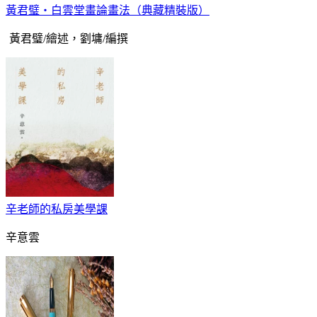
黃君璧‧白雲堂畫論畫法（典藏精裝版）
黃君璧/繪述，劉墉/編撰
辛老師的私房美學課
辛意雲