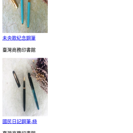
未央歌紀念鋼筆
臺灣商務印書館
國民日記鋼筆-綠