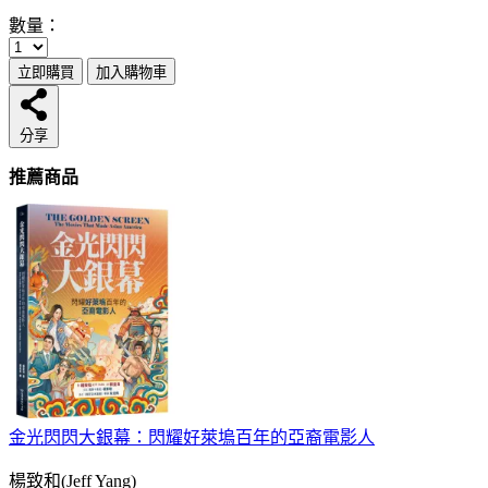
數量：
立即購買
加入購物車
分享
推薦商品
金光閃閃大銀幕：閃耀好萊塢百年的亞裔電影人
楊致和(Jeff Yang)