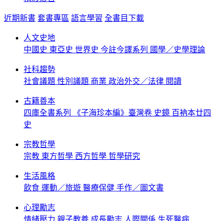
近期新書
套書專區
語言學習
全書目下載
人文史地
中國史
東亞史
世界史
今註今譯系列
國學／史學理論
社科趨勢
社會議題
性別議題
商業
政治外交／法律
閱讀
古籍善本
四庫全書系列
《子海珍本編》臺灣卷
史鏡
百衲本廿四
史
宗教哲學
宗教
東方哲學
西方哲學
哲學研究
生活風格
飲食
運動／旅遊
醫療保健
手作／圖文書
心理勵志
情緒壓力
親子教養
成長勵志
人際關係
生死醫病