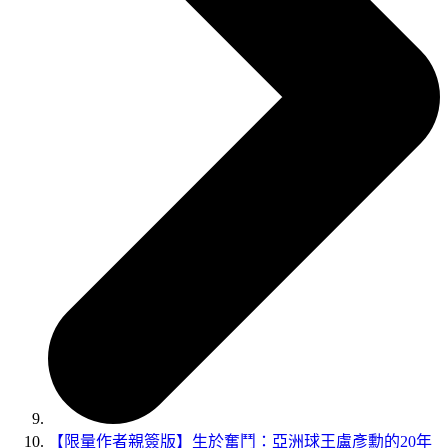
【限量作者親簽版】生於奮鬥：亞洲球王盧彥勳的20年