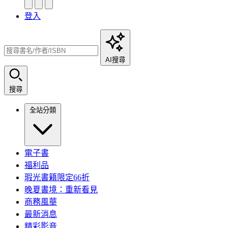
登入
AI搜尋
搜尋
全站分類
電子書
福利品
瑕光書籍限定66折
晚夏書境：重新看見
商務風華
最新消息
精彩影音