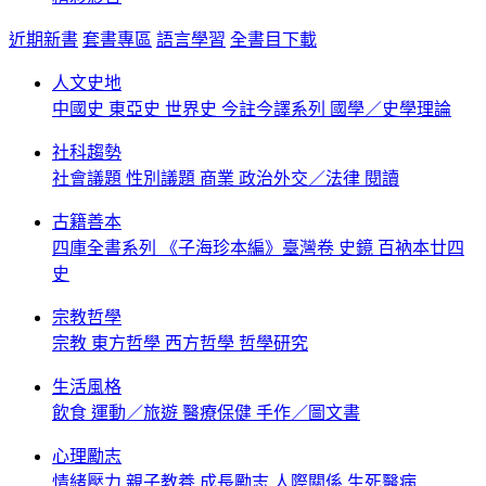
近期新書
套書專區
語言學習
全書目下載
人文史地
中國史
東亞史
世界史
今註今譯系列
國學／史學理論
社科趨勢
社會議題
性別議題
商業
政治外交／法律
閱讀
古籍善本
四庫全書系列
《子海珍本編》臺灣卷
史鏡
百衲本廿四
史
宗教哲學
宗教
東方哲學
西方哲學
哲學研究
生活風格
飲食
運動／旅遊
醫療保健
手作／圖文書
心理勵志
情緒壓力
親子教養
成長勵志
人際關係
生死醫病