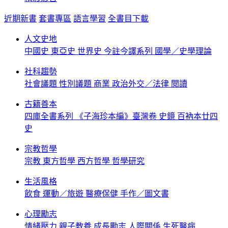
近期新書
套書專區
語言學習
全書目下載
人文史地
中國史
東亞史
世界史
今註今譯系列
國學／史學理論
社科趨勢
社會議題
性別議題
商業
政治外交／法律
閱讀
古籍善本
四庫全書系列
《子海珍本編》臺灣卷
史鏡
百衲本廿四
史
宗教哲學
宗教
東方哲學
西方哲學
哲學研究
生活風格
飲食
運動／旅遊
醫療保健
手作／圖文書
心理勵志
情緒壓力
親子教養
成長勵志
人際關係
生死醫病