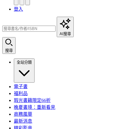
登入
AI搜尋
搜尋
全站分類
電子書
福利品
瑕光書籍限定66折
晚夏書境：重新看見
商務風華
最新消息
精彩影音