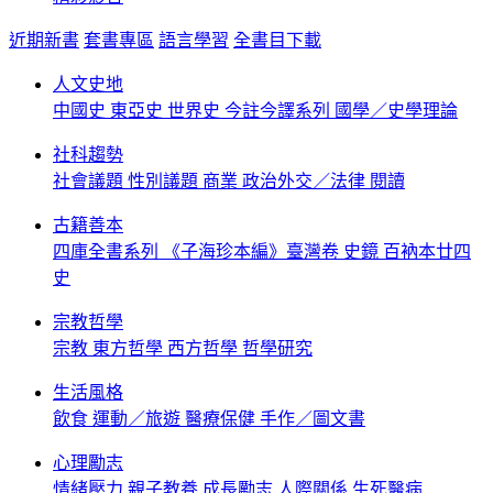
近期新書
套書專區
語言學習
全書目下載
人文史地
中國史
東亞史
世界史
今註今譯系列
國學／史學理論
社科趨勢
社會議題
性別議題
商業
政治外交／法律
閱讀
古籍善本
四庫全書系列
《子海珍本編》臺灣卷
史鏡
百衲本廿四
史
宗教哲學
宗教
東方哲學
西方哲學
哲學研究
生活風格
飲食
運動／旅遊
醫療保健
手作／圖文書
心理勵志
情緒壓力
親子教養
成長勵志
人際關係
生死醫病