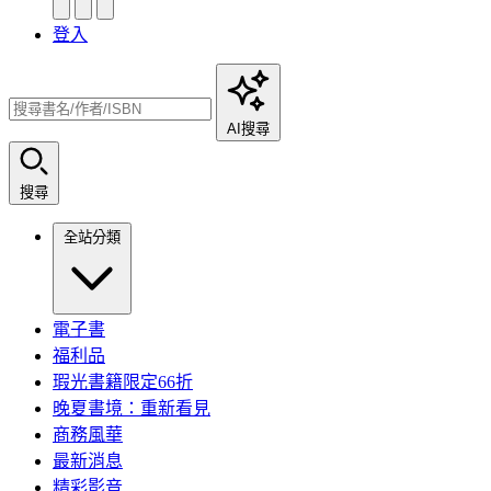
登入
AI搜尋
搜尋
全站分類
電子書
福利品
瑕光書籍限定66折
晚夏書境：重新看見
商務風華
最新消息
精彩影音