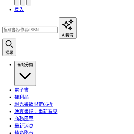
登入
AI搜尋
搜尋
全站分類
電子書
福利品
瑕光書籍限定66折
晚夏書境：重新看見
商務風華
最新消息
精彩影音