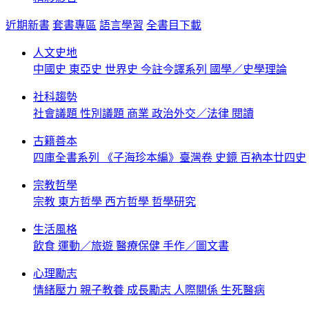
近期新書
套書專區
語言學習
全書目下載
人文史地
中國史
東亞史
世界史
今註今譯系列
國學／史學理論
社科趨勢
社會議題
性別議題
商業
政治外交／法律
閱讀
古籍善本
四庫全書系列
《子海珍本編》臺灣卷
史鏡
百衲本廿四史
宗教哲學
宗教
東方哲學
西方哲學
哲學研究
生活風格
飲食
運動／旅遊
醫療保健
手作／圖文書
心理勵志
情緒壓力
親子教養
成長勵志
人際關係
生死醫病