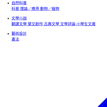
自然科普
科普
理論／應用
動物／植物
文學小說
翻譯文學
華文創作
古典文學
文學評論
小學生文庫
藝術設計
書法