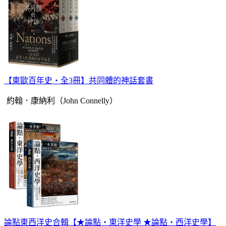
【東歐百年史‧全3冊】共同體的神話套書
約翰．康納利（John Connelly）
論點東西洋史合輯【★論點‧東洋史學 ★論點‧西洋史學】