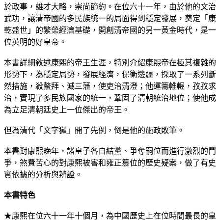
於政事，雄才大略，崇尚節約。在位六十一年，由於他的文治
武功，讓清帝國的多民族統一的局面得到穩定發展，奠定「康
乾盛世」的繁榮經濟基礎，開創清帝國的另一黃金時代，是一
位英明的好皇帝。
本書詳細敘述康熙的帝王生涯，特別介紹康熙帝在極其複雜的
形勢下，為穩定局勢，發展經濟，保衛邊疆，採取了一系列斷
然措施，殺鰲拜、滅三藩，使吏治清澄；他運籌帷幄，孜孜求
治，實現了多民族國家的統一，鞏固了清朝統治地位；使他成
為立足清朝廷史上一位傑出的帝王。
但為清代「文字獄」開了先例，倒是他的施政敗筆。
本書對康熙晚年，諸皇子各自結黨、爭奪嗣位而進行激烈的鬥
爭，煞費苦心的對康熙被害和雍正篡位的歷史疑案，做了有史
實依據的分析與辨證。
本書特色
★康熙在位六十一年十個月，為中國歷史上在位時間最長的皇