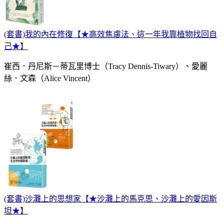
(套書)我的內在修復【★高效焦慮法、這一年我靠植物找回自
己★】
崔西．丹尼斯－蒂瓦里博士（Tracy Dennis-Tiwary）、愛麗
絲．文森（Alice Vincent）
(套書)沙灘上的思想家【★沙灘上的馬克思、沙灘上的愛因斯
坦★】