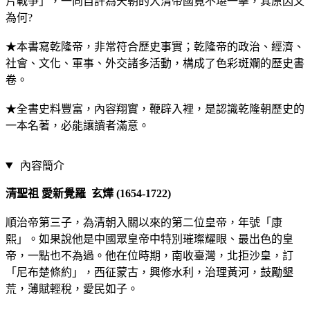
片戰爭」，一向自許為天朝的大清帝國竟不堪一擊，其原因又
為何?
★本書寫乾隆帝，非常符合歷史事實；乾隆帝的政治、經濟、
社會、文化、軍事、外交諸多活動，構成了色彩斑斕的歷史書
卷。
★全書史料豐富，內容翔實，鞭辟入裡，是認識乾隆朝歷史的
一本名著，必能讓讀者滿意。
內容簡介
清聖祖 愛新覺羅 玄燁 (1654-1722)
順治帝第三子，為清朝入關以來的第二位皇帝，年號「康
熙」。如果說他是中國眾皇帝中特別璀璨耀眼、最出色的皇
帝，一點也不為過。他在位時期，南收臺灣，北拒沙皇，訂
「尼布楚條約」，西征蒙古，興修水利，治理黃河，鼓勵墾
荒，薄賦輕稅，愛民如子。