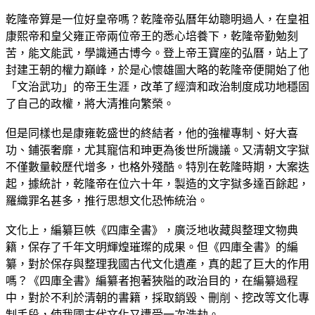
乾隆帝算是一位好皇帝嗎？乾隆帝弘曆年幼聰明過人，在皇祖
康熙帝和皇父雍正帝兩位帝王的悉心培養下，乾隆帝勤勉刻
苦，能文能武，學識通古博今。登上帝王寶座的弘曆，站上了
封建王朝的權力巔峰，於是心懷雄圖大略的乾隆帝便開始了他
「文治武功」的帝王生涯，改革了經濟和政治制度成功地穩固
了自己的政權，將大清推向繁榮。
但是同樣也是康雍乾盛世的終結者，他的強權專制、好大喜
功、鋪張奢靡，尤其寵信和珅更為後世所譏議。又清朝文字獄
不僅數量較歷代增多，也格外殘酷。特別在乾隆時期，大案迭
起，據統計，乾隆帝在位六十年，製造的文字獄多達百餘起，
羅織罪名甚多，推行思想文化恐怖統治。
文化上，編纂巨帙《四庫全書》，廣泛地收藏與整理文物典
籍，保存了千年文明輝煌璀璨的成果。但《四庫全書》的編
纂，對於保存與整理我國古代文化遺產，真的起了巨大的作用
嗎？《四庫全書》編纂者抱著狹隘的政治目的，在編纂過程
中，對於不利於清朝的書籍，採取銷毀、刪削、挖改等文化專
制手段，使我國古代文化又遭受一次浩劫。