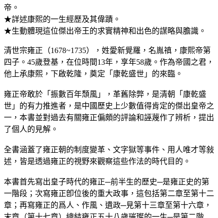
帝。
★詳述康熙的一生經歷及其偉蹟。
★生動體現這位傑出帝王的求實精神和出色的謀略與膽識。
清世宗雍正（1678~1735），姓愛新覺羅，名胤禛，康熙帝第
四子。45歲登基，在位時間13年，享年58歲。作為帝國之君，
他上承康熙，下啟乾隆，奠定「康乾盛世」的來臨。
雍正帝敢於「振數百年頹風」，革舊除弊，是清朝「康乾盛
世」的有力推進者，是中國歷史上少數值得肯定的傑出皇帝之
一，本書並對過去有關雍正偏頗的評論和誣蔑作了辨析，提出
了個人的見解。
全書涵蓋了雍正朝的制度變革、文字獄等事件、用人唯才等敍
述，皆是透過雍正的視野來觀察這些作法的時代目的。
本書首先寫出皇子時代的雍正─前半生的歷史─是雍正史的第
一階段；次寫雍正卽位後的重大政事，這包括第二章至第十二
章；再寫雍正的爲人、作風、遺政─見第十三章至第十六章，
末章（第十七章）總結雍正五十八歲璀璨的一生─是第二階