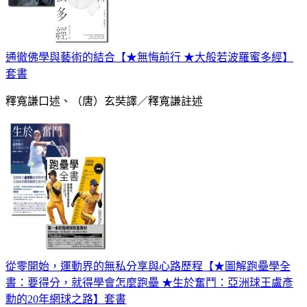
通徹佛學與藝術的結合【★無悔前行 ★大般若波羅蜜多經】
套書
釋寬謙口述、（唐）玄奘譯／釋寬謙註述
從零開始，運動界的無私分享與心路歷程【★圖解跑壘學全
書：要得分，就得學會怎麼跑壘 ★生於奮鬥：亞洲球王盧彥
勳的20年網球之路】套書