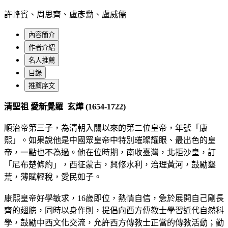
許峰賓、周思齊、盧彥勳、盧威儒
內容簡介
作者介紹
名人推薦
目錄
推薦序文
清聖祖 愛新覺羅 玄燁 (1654-1722)
順治帝第三子，為清朝入關以來的第二位皇帝，年號「康
熙」。如果說他是中國眾皇帝中特別璀璨耀眼、最出色的皇
帝，一點也不為過。他在位時期，南收臺灣，北拒沙皇，訂
「尼布楚條約」，西征蒙古，興修水利，治理黃河，鼓勵墾
荒，薄賦輕稅，愛民如子。
康熙皇帝好學敏求，16歲即位，熱情自信，急於展開自己剛長
齊的翅膀，同時以身作則，提倡向西方傳教士學習近代自然科
學，鼓勵中西文化交流，允許西方傳教士正當的傳教活動；勤