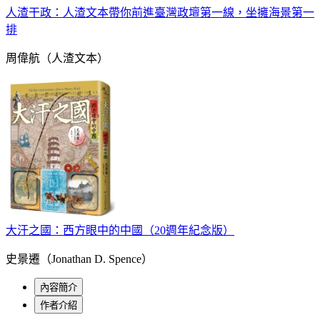
人渣干政：人渣文本帶你前進臺灣政壇第一線，坐擁海景第一
排
周偉航（人渣文本）
大汗之國：西方眼中的中國（20週年紀念版）
史景遷（Jonathan D. Spence）
內容簡介
作者介紹