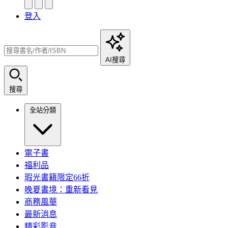
登入
AI搜尋
搜尋
全站分類
電子書
福利品
瑕光書籍限定66折
晚夏書境：重新看見
商務風華
最新消息
精彩影音