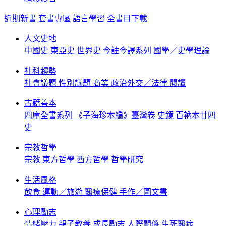
近期新書
套書專區
語言學習
全書目下載
人文史地
中國史
東亞史
世界史
今註今譯系列
國學／史學理論
社科趨勢
社會議題
性別議題
商業
政治外交／法律
閱讀
古籍善本
四庫全書系列
《子海珍本編》臺灣卷
史鏡
百衲本廿四
史
宗教哲學
宗教
東方哲學
西方哲學
哲學研究
生活風格
飲食
運動／旅遊
醫療保健
手作／圖文書
心理勵志
情緒壓力
親子教養
成長勵志
人際關係
生死醫病