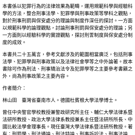
本書係以犯罪行為的法律效果為範疇，運用規範科學與經驗科
學的方法，整合刑事法學、犯罪學與刑事政策等學科之觀點，
對於刑事刑罰與保安處分的理論與制度作深任的探討。一方面
以規範科學的論理觀點，討論刑事刑罰與保安處分的理論；另
一方面則以經驗科學的實證觀點，探討刑詈制度與保安處分制
度的成效。
本書共二十五萬言，參考文獻涉及的範圍相當廣泛，包括刑事
法學、犯罪學與刑事政策以及法律社會學等之中外論著。故本
書除可作為刑法、刑事矯治法令及犯罪學等之主要參考書籍之
外，尚為刑事政策之主要內容。
作者簡介：
林山田 臺灣省臺南市人。德國杜賓根大學法學博士。
曾任中央警官學校教授兼警政研究所主任、輔仁大學法律系暨
法研所教授、政治大學法律系教授兼系主任暨法研所所長、中
國比較法學會理事長。現任臺灣大學法律系暨法研所教授。著
有：刑罰學、刑法通論、刑法特論、刑事訴訟法、刑事法論