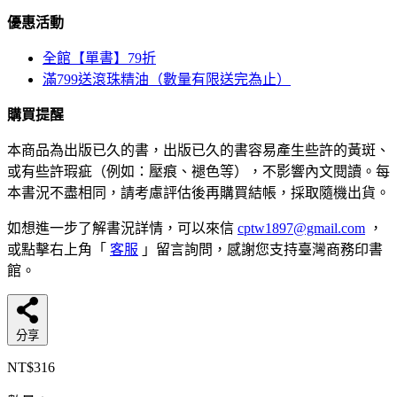
優惠活動
全館【單書】79折
滿799送滾珠精油（數量有限送完為止）
購買提醒
本商品為出版已久的書，出版已久的書容易產生些許的黃斑、
或有些許瑕疵（例如：壓痕、褪色等），不影響內文閱讀。每
本書況不盡相同，請考慮評估後再購買結帳，採取隨機出貨。
如想進一步了解書況詳情，可以來信
cptw1897@gmail.com
，
或點擊右上角「
客服
」留言詢問，感謝您支持臺灣商務印書
館。
分享
NT$316