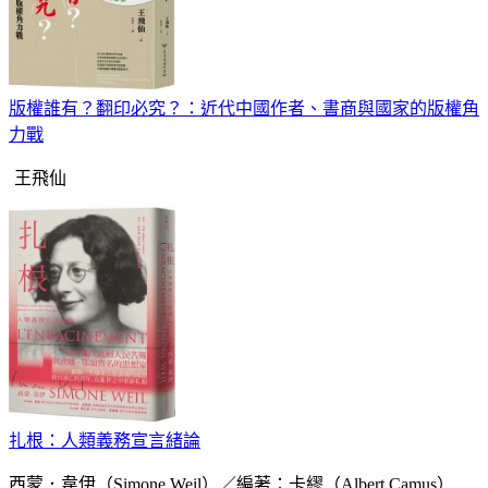
版權誰有？翻印必究？：近代中國作者、書商與國家的版權角
力戰
王飛仙
扎根：人類義務宣言緒論
西蒙．韋伊（Simone Weil）／編著：卡繆（Albert Camus）