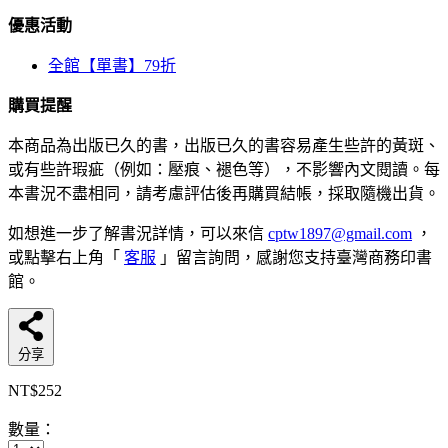
優惠活動
全館【單書】79折
購買提醒
本商品為出版已久的書，出版已久的書容易產生些許的黃斑、
或有些許瑕疵（例如：壓痕、褪色等），不影響內文閱讀。每
本書況不盡相同，請考慮評估後再購買結帳，採取隨機出貨。
如想進一步了解書況詳情，可以來信
cptw1897@gmail.com
，
或點擊右上角「
客服
」留言詢問，感謝您支持臺灣商務印書
館。
分享
NT$252
數量：