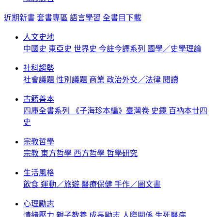
近期新書
套書專區
語言學習
全書目下載
人文史地
中國史
東亞史
世界史
今註今譯系列
國學／史學理論
社科趨勢
社會議題
性別議題
商業
政治外交／法律
閱讀
古籍善本
四庫全書系列
《子海珍本編》臺灣卷
史鏡
百衲本廿四
史
宗教哲學
宗教
東方哲學
西方哲學
哲學研究
生活風格
飲食
運動／旅遊
醫療保健
手作／圖文書
心理勵志
情緒壓力
親子教養
成長勵志
人際關係
生死醫病