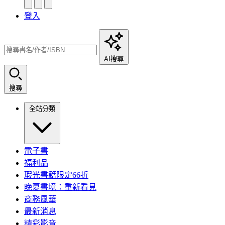
登入
AI搜尋
搜尋
全站分類
電子書
福利品
瑕光書籍限定66折
晚夏書境：重新看見
商務風華
最新消息
精彩影音