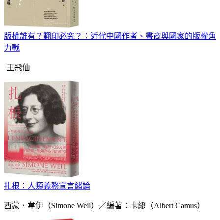
版權誰有？翻印必究？：近代中國作者、書商與國家的版權角
力戰
王飛仙
扎根：人類義務宣言緒論
西蒙．韋伊（Simone Weil）／編著：卡繆（Albert Camus）