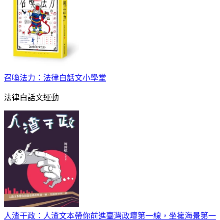
召喚法力：法律白話文小學堂
法律白話文運動
人渣干政：人渣文本帶你前進臺灣政壇第一線，坐擁海景第一