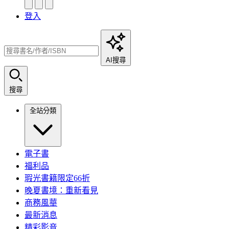
登入
AI搜尋
搜尋
全站分類
電子書
福利品
瑕光書籍限定66折
晚夏書境：重新看見
商務風華
最新消息
精彩影音