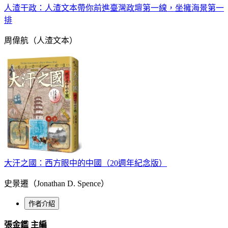
人渣干政：人渣文本帶你前進臺灣政壇第一線，坐擁海景第一
排
周偉航（人渣文本）
大汗之國：西方眼中的中國（20週年紀念版）
史景遷（Jonathan D. Spence）
作者介紹
張金鑑 主編