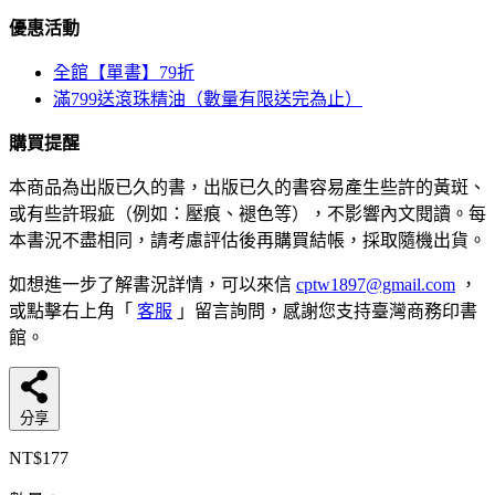
優惠活動
全館【單書】79折
滿799送滾珠精油（數量有限送完為止）
購買提醒
本商品為出版已久的書，出版已久的書容易產生些許的黃斑、
或有些許瑕疵（例如：壓痕、褪色等），不影響內文閱讀。每
本書況不盡相同，請考慮評估後再購買結帳，採取隨機出貨。
如想進一步了解書況詳情，可以來信
cptw1897@gmail.com
，
或點擊右上角「
客服
」留言詢問，感謝您支持臺灣商務印書
館。
分享
NT$177