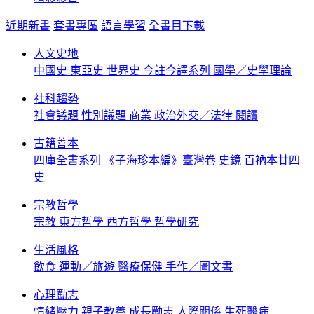
近期新書
套書專區
語言學習
全書目下載
人文史地
中國史
東亞史
世界史
今註今譯系列
國學／史學理論
社科趨勢
社會議題
性別議題
商業
政治外交／法律
閱讀
古籍善本
四庫全書系列
《子海珍本編》臺灣卷
史鏡
百衲本廿四
史
宗教哲學
宗教
東方哲學
西方哲學
哲學研究
生活風格
飲食
運動／旅遊
醫療保健
手作／圖文書
心理勵志
情緒壓力
親子教養
成長勵志
人際關係
生死醫病