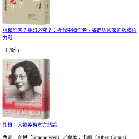
版權誰有？翻印必究？：近代中國作者、書商與國家的版權角
力戰
王飛仙
扎根：人類義務宣言緒論
西蒙．韋伊（Simone Weil）／編著：卡繆（Albert Camus）