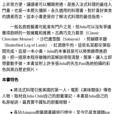
上非常方便，讓讀者可以觸類旁通，是進入法式料理的最佳入
門書，也是一本歷久彌新，永久適用的料理書。對於喜好美食
的讀者而言，這本小書更是你了解法式料理的最佳指南。
一般名廚廚藝書可能會有門戶之見，但Julia可以沒有爭議
獲得廚師的一致擁戴和推薦。古典巧克力慕思（Classic
Chocolate Mousse）、沙巴庸雪酪（Sabayon）、煎蝴蝶羊腿
（Butterflied Leg of Lamb）、紅酒燉牛肉，這些名菜都在彈指
間完成。這是一本小書，Julia的本事就是可以將樂趣帶進廚
房，把一道原本程序複雜的菜解說得很清楚，簡單，讓人立即
想要動手做。本書並附上許多張Julia的先生Paul為她拍攝的彩
色與黑白歷史照片。
本書特色
● 將法式料理引進美國的第一人，電影《美味關係》傳奇
人物，取材自Julia Child自己的廚藝筆記，本書是Julia自己的
私房秘訣，最真實不藏私的廚藝經驗。
● 長佔Amazon廚藝類書籍排行榜中，至今仍是食譜類top