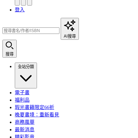
登入
AI搜尋
搜尋
全站分類
電子書
福利品
瑕光書籍限定66折
晚夏書境：重新看見
商務風華
最新消息
精彩影音