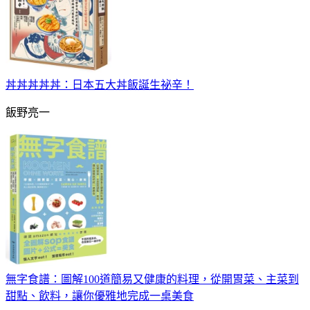
丼丼丼丼丼：日本五大丼飯誕生祕辛！
飯野亮一
無字食譜：圖解100道簡易又健康的料理，從開胃菜、主菜到
甜點、飲料，讓你優雅地完成一桌美食