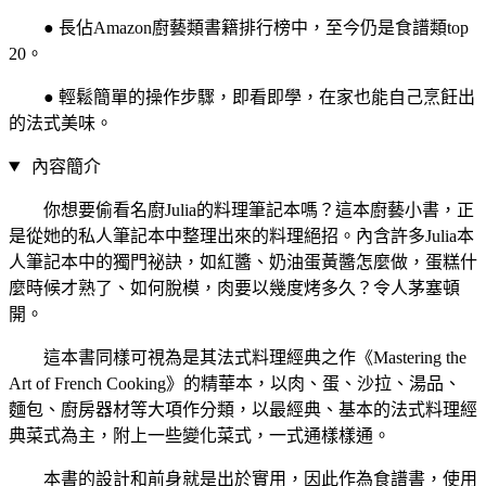
● 長佔Amazon廚藝類書籍排行榜中，至今仍是食譜類top
20。
● 輕鬆簡單的操作步驟，即看即學，在家也能自己烹飪出
的法式美味。
內容簡介
你想要偷看名廚Julia的料理筆記本嗎？這本廚藝小書，正
是從她的私人筆記本中整理出來的料理絕招。內含許多Julia本
人筆記本中的獨門祕訣，如紅醬、奶油蛋黃醬怎麼做，蛋糕什
麼時候才熟了、如何脫模，肉要以幾度烤多久？令人茅塞頓
開。
這本書同樣可視為是其法式料理經典之作《Mastering the
Art of French Cooking》的精華本，以肉、蛋、沙拉、湯品、
麵包、廚房器材等大項作分類，以最經典、基本的法式料理經
典菜式為主，附上一些變化菜式，一式通樣樣通。
本書的設計和前身就是出於實用，因此作為食譜書，使用