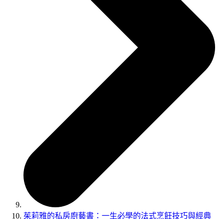
茱莉雅的私房廚藝書：一生必學的法式烹飪技巧與經典