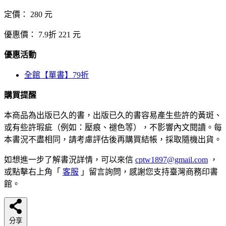
定價：
280
元
優惠價：
7.9折
221
元
優惠活動
全館【單書】79折
購買提醒
本商品為出版已久的書，出版已久的書容易產生些許的黃斑、
或有些許瑕疵（例如：壓痕、褪色等），不影響內文閱讀。每
本書況不盡相同，請考慮評估後再購買結帳，採取隨機出貨。
如想進一步了解書況詳情，可以來信
cptw1897@gmail.com
，
或點擊右上角「
客服
」留言詢問，感謝您支持臺灣商務印書
館。
分享