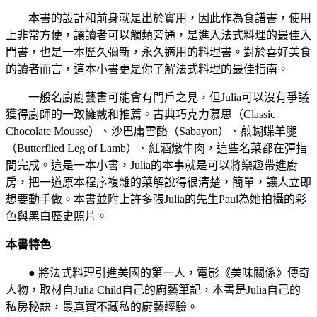
本書的設計和前身就是出於實用，因此作為食譜書，使用
上非常方便，讓讀者可以觸類旁通，是進入法式料理的最佳入
門書，也是一本歷久彌新，永久適用的料理書。對於喜好美食
的讀者而言，這本小書更是你了解法式料理的最佳指南。
一般名廚廚藝書可能會有門戶之見，但Julia可以沒有爭議
獲得廚師的一致擁戴和推薦。古典巧克力慕思（Classic
Chocolate Mousse）、沙巴庸雪酪（Sabayon）、煎蝴蝶羊腿
（Butterflied Leg of Lamb）、紅酒燉牛肉，這些名菜都在彈指
間完成。這是一本小書，Julia的本事就是可以將樂趣帶進廚
房，把一道原本程序複雜的菜解說得很清楚，簡單，讓人立即
想要動手做。本書並附上許多張Julia的先生Paul為她拍攝的彩
色與黑白歷史照片。
本書特色
● 將法式料理引進美國的第一人，電影《美味關係》傳奇
人物，取材自Julia Child自己的廚藝筆記，本書是Julia自己的
私房秘訣，最真實不藏私的廚藝經驗。