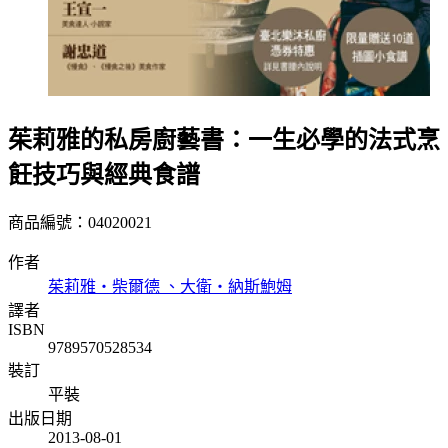
茱莉雅的私房廚藝書：一生必學的法式烹
飪技巧與經典食譜
商品編號：04020021
作者
茱莉雅‧柴爾德 、大衛‧納斯鮑姆
譯者
ISBN
9789570528534
裝訂
平裝
出版日期
2013-08-01