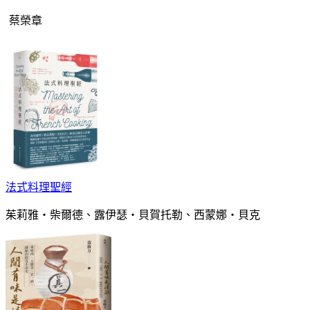
蔡榮章
法式料理聖經
茱莉雅・柴爾德、露伊瑟・貝賀托勒、西蒙娜・貝克