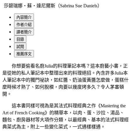
莎碧瑞娜‧蘇‧達尼爾斯（Sabrina Sue Daniels）
內容簡介
作者介紹
譯者簡介
目錄
試閱
推薦序文
你想要偷看名廚Julia的料理筆記本嗎？這本廚藝小書，正
是從她的私人筆記本中整理出來的料理絕招。內含許多Julia本
人筆記本中的獨門祕訣，如紅醬、奶油蛋黃醬怎麼做，蛋糕什
麼時候才熟了、如何脫模，肉要以幾度烤多久？令人茅塞頓
開。
這本書同樣可視為是其法式料理經典之作《Mastering the
Art of French Cooking》的精華本，以肉、蛋、沙拉、湯品、
麵包、廚房器材等大項作分類，以最經典、基本的法式料理經
典菜式為主，附上一些變化菜式，一式通樣樣通。