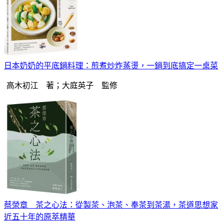
日本奶奶的平底鍋料理：煎煮炒炸蒸燙，一鍋到底搞定一桌菜
高木初江 著；大庭英子 監修
蔡榮章 茶之心法：從製茶、泡茶、奉茶到茶湯，茶道思想家
近五十年的原萃精華