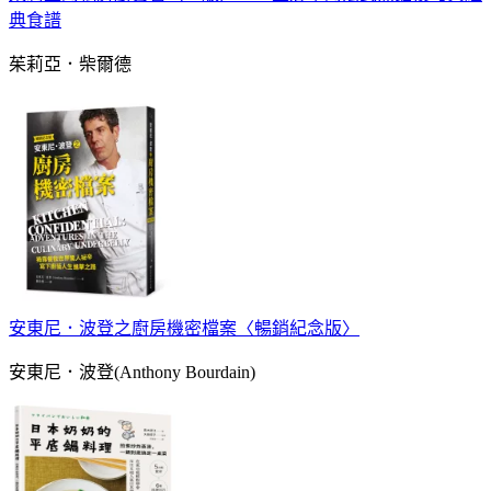
典食譜
茱莉亞．柴爾德
安東尼．波登之廚房機密檔案〈暢銷紀念版〉
安東尼．波登(Anthony Bourdain)