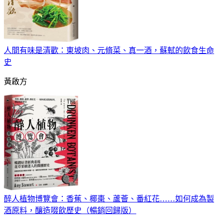
人間有味是清歡：東坡肉、元脩菜、真一酒，蘇軾的飲食生命
史
黃啟方
醉人植物博覽會：香蕉、椰棗、蘆薈、番紅花……如何成為製
酒原料，釀造啜飲歷史（暢銷回歸版）