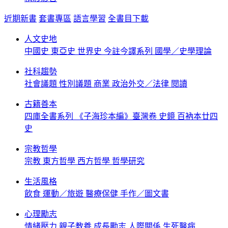
近期新書
套書專區
語言學習
全書目下載
人文史地
中國史
東亞史
世界史
今註今譯系列
國學／史學理論
社科趨勢
社會議題
性別議題
商業
政治外交／法律
閱讀
古籍善本
四庫全書系列
《子海珍本編》臺灣卷
史鏡
百衲本廿四
史
宗教哲學
宗教
東方哲學
西方哲學
哲學研究
生活風格
飲食
運動／旅遊
醫療保健
手作／圖文書
心理勵志
情緒壓力
親子教養
成長勵志
人際關係
生死醫病