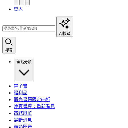
登入
AI搜尋
搜尋
全站分類
電子書
福利品
瑕光書籍限定66折
晚夏書境：重新看見
商務風華
最新消息
精彩影音