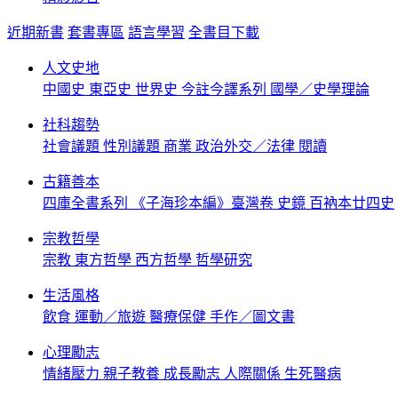
近期新書
套書專區
語言學習
全書目下載
人文史地
中國史
東亞史
世界史
今註今譯系列
國學／史學理論
社科趨勢
社會議題
性別議題
商業
政治外交／法律
閱讀
古籍善本
四庫全書系列
《子海珍本編》臺灣卷
史鏡
百衲本廿四史
宗教哲學
宗教
東方哲學
西方哲學
哲學研究
生活風格
飲食
運動／旅遊
醫療保健
手作／圖文書
心理勵志
情緒壓力
親子教養
成長勵志
人際關係
生死醫病