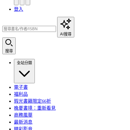
登入
AI搜尋
搜尋
全站分類
電子書
福利品
瑕光書籍限定66折
晚夏書境：重新看見
商務風華
最新消息
精彩影音