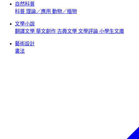
自然科普
科普
理論／應用
動物／植物
文學小說
翻譯文學
華文創作
古典文學
文學評論
小學生文庫
藝術設計
書法