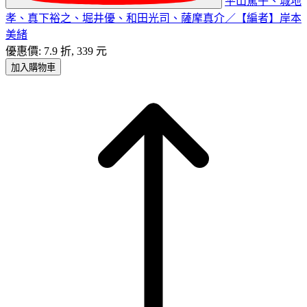
平山篤子、城地
孝、真下裕之、堀井優、和田光司、薩摩真介／【編者】岸本
美緒
優惠價: 7.9 折, 339 元
加入購物車