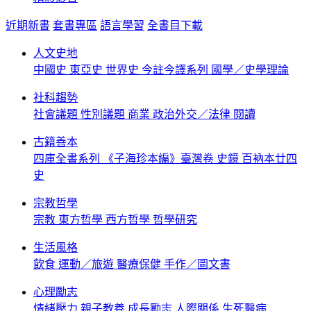
近期新書
套書專區
語言學習
全書目下載
人文史地
中國史
東亞史
世界史
今註今譯系列
國學／史學理論
社科趨勢
社會議題
性別議題
商業
政治外交／法律
閱讀
古籍善本
四庫全書系列
《子海珍本編》臺灣卷
史鏡
百衲本廿四
史
宗教哲學
宗教
東方哲學
西方哲學
哲學研究
生活風格
飲食
運動／旅遊
醫療保健
手作／圖文書
心理勵志
情緒壓力
親子教養
成長勵志
人際關係
生死醫病