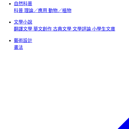
自然科普
科普
理論／應用
動物／植物
文學小說
翻譯文學
華文創作
古典文學
文學評論
小學生文庫
藝術設計
書法