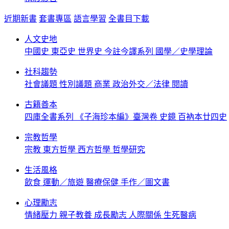
近期新書
套書專區
語言學習
全書目下載
人文史地
中國史
東亞史
世界史
今註今譯系列
國學／史學理論
社科趨勢
社會議題
性別議題
商業
政治外交／法律
閱讀
古籍善本
四庫全書系列
《子海珍本編》臺灣卷
史鏡
百衲本廿四史
宗教哲學
宗教
東方哲學
西方哲學
哲學研究
生活風格
飲食
運動／旅遊
醫療保健
手作／圖文書
心理勵志
情緒壓力
親子教養
成長勵志
人際關係
生死醫病