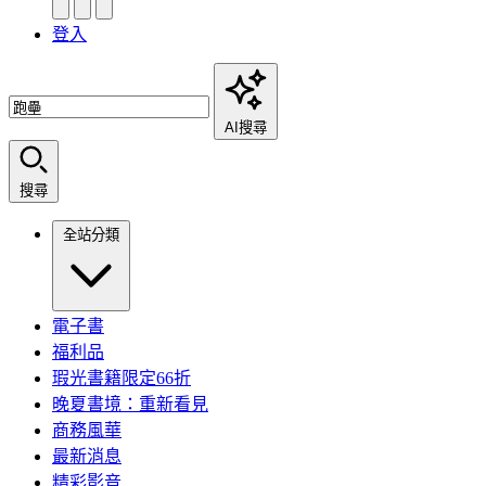
登入
AI搜尋
搜尋
全站分類
電子書
福利品
瑕光書籍限定66折
晚夏書境：重新看見
商務風華
最新消息
精彩影音