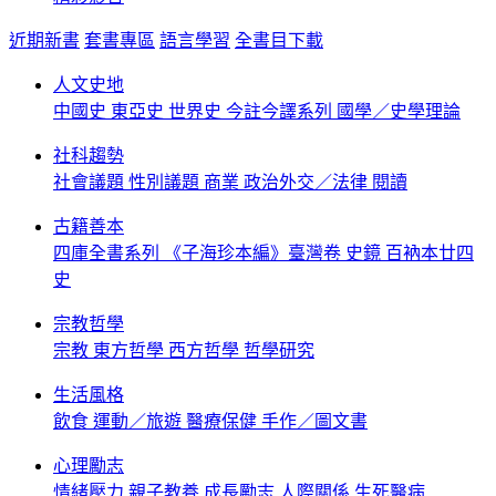
近期新書
套書專區
語言學習
全書目下載
人文史地
中國史
東亞史
世界史
今註今譯系列
國學／史學理論
社科趨勢
社會議題
性別議題
商業
政治外交／法律
閱讀
古籍善本
四庫全書系列
《子海珍本編》臺灣卷
史鏡
百衲本廿四
史
宗教哲學
宗教
東方哲學
西方哲學
哲學研究
生活風格
飲食
運動／旅遊
醫療保健
手作／圖文書
心理勵志
情緒壓力
親子教養
成長勵志
人際關係
生死醫病