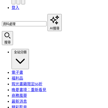
登入
AI搜尋
搜尋
全站分類
電子書
福利品
瑕光書籍限定66折
晚夏書境：重新看見
商務風華
最新消息
精彩影音