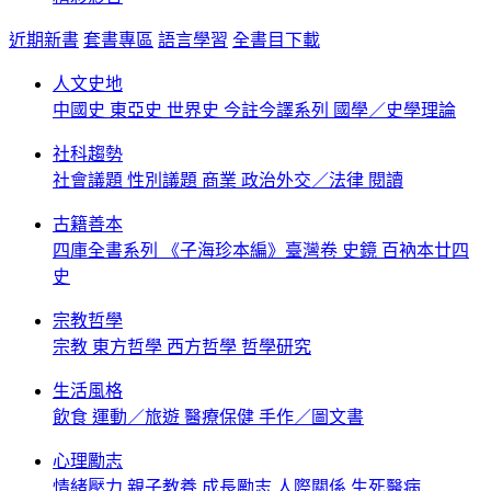
近期新書
套書專區
語言學習
全書目下載
人文史地
中國史
東亞史
世界史
今註今譯系列
國學／史學理論
社科趨勢
社會議題
性別議題
商業
政治外交／法律
閱讀
古籍善本
四庫全書系列
《子海珍本編》臺灣卷
史鏡
百衲本廿四
史
宗教哲學
宗教
東方哲學
西方哲學
哲學研究
生活風格
飲食
運動／旅遊
醫療保健
手作／圖文書
心理勵志
情緒壓力
親子教養
成長勵志
人際關係
生死醫病