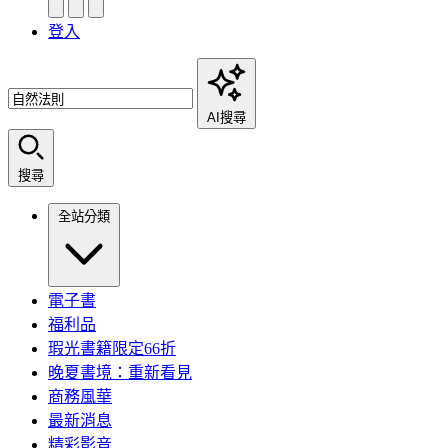
登入
AI搜尋
搜尋
全站分類
電子書
福利品
瑕光書籍限定66折
晚夏書境：重新看見
商務風華
最新消息
精彩影音