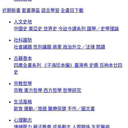
近期新書
套書專區
語言學習
全書目下載
人文史地
中國史
東亞史
世界史
今註今譯系列
國學／史學理論
社科趨勢
社會議題
性別議題
商業
政治外交／法律
閱讀
古籍善本
四庫全書系列
《子海珍本編》臺灣卷
史鏡
百衲本廿四
史
宗教哲學
宗教
東方哲學
西方哲學
哲學研究
生活風格
飲食
運動／旅遊
醫療保健
手作／圖文書
心理勵志
情緒壓力
親子教養
成長勵志
人際關係
生死醫病