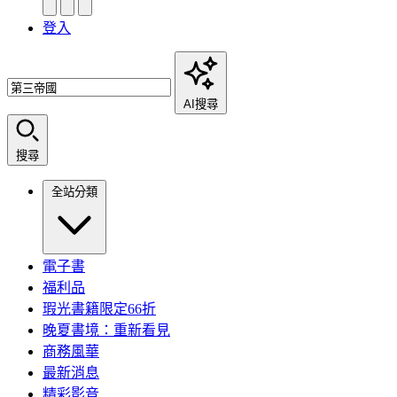
登入
AI搜尋
搜尋
全站分類
電子書
福利品
瑕光書籍限定66折
晚夏書境：重新看見
商務風華
最新消息
精彩影音