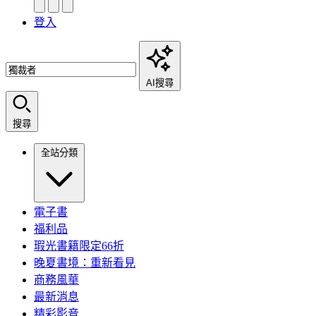
登入
AI搜尋
搜尋
全站分類
電子書
福利品
瑕光書籍限定66折
晚夏書境：重新看見
商務風華
最新消息
精彩影音