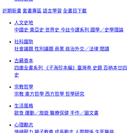
近期新書
套書專區
語言學習
全書目下載
人文史地
中國史
東亞史
世界史
今註今譯系列
國學／史學理論
社科趨勢
社會議題
性別議題
商業
政治外交／法律
閱讀
古籍善本
四庫全書系列
《子海珍本編》臺灣卷
史鏡
百衲本廿四
史
宗教哲學
宗教
東方哲學
西方哲學
哲學研究
生活風格
飲食
運動／旅遊
醫療保健
手作／圖文書
心理勵志
情緒壓力
親子教養
成長勵志
人際關係
生死醫病