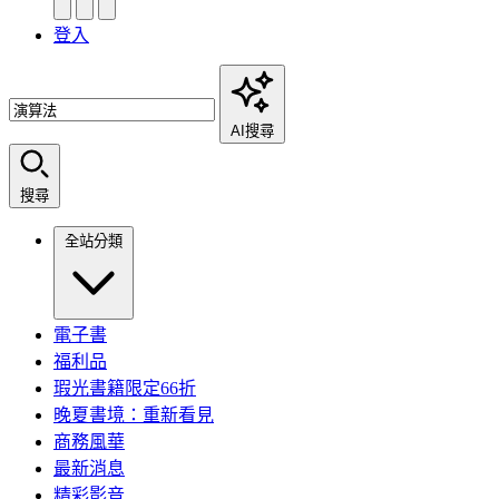
登入
AI搜尋
搜尋
全站分類
電子書
福利品
瑕光書籍限定66折
晚夏書境：重新看見
商務風華
最新消息
精彩影音