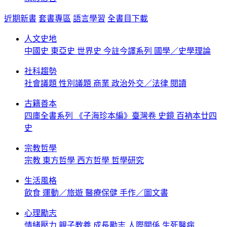
近期新書
套書專區
語言學習
全書目下載
人文史地
中國史
東亞史
世界史
今註今譯系列
國學／史學理論
社科趨勢
社會議題
性別議題
商業
政治外交／法律
閱讀
古籍善本
四庫全書系列
《子海珍本編》臺灣卷
史鏡
百衲本廿四
史
宗教哲學
宗教
東方哲學
西方哲學
哲學研究
生活風格
飲食
運動／旅遊
醫療保健
手作／圖文書
心理勵志
情緒壓力
親子教養
成長勵志
人際關係
生死醫病