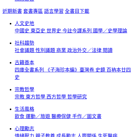
近期新書
套書專區
語言學習
全書目下載
人文史地
中國史
東亞史
世界史
今註今譯系列
國學／史學理論
社科趨勢
社會議題
性別議題
商業
政治外交／法律
閱讀
古籍善本
四庫全書系列
《子海珍本編》臺灣卷
史鏡
百衲本廿四
史
宗教哲學
宗教
東方哲學
西方哲學
哲學研究
生活風格
飲食
運動／旅遊
醫療保健
手作／圖文書
心理勵志
情緒壓力
親子教養
成長勵志
人際關係
生死醫病