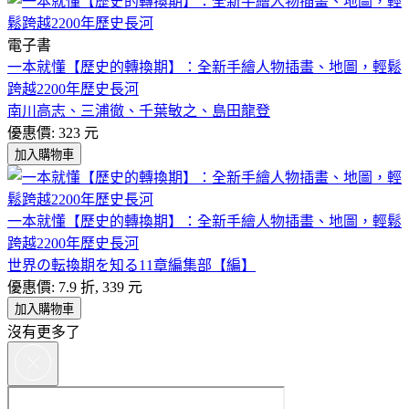
電子書
一本就懂【歷史的轉換期】：全新手繪人物插畫、地圖，輕鬆
跨越2200年歷史長河
南川高志、三浦徹、千葉敏之、島田龍登
優惠價: 323 元
加入購物車
一本就懂【歷史的轉換期】：全新手繪人物插畫、地圖，輕鬆
跨越2200年歷史長河
世界の転換期を知る11章編集部【編】
優惠價: 7.9 折, 339 元
加入購物車
沒有更多了