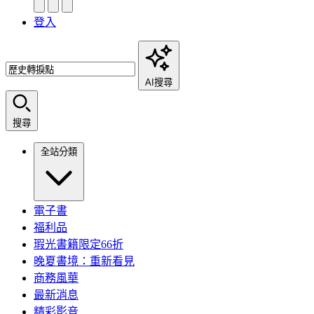
登入
AI搜尋
搜尋
全站分類
電子書
福利品
瑕光書籍限定66折
晚夏書境：重新看見
商務風華
最新消息
精彩影音