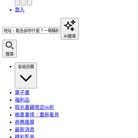
登入
AI搜尋
搜尋
全站分類
電子書
福利品
瑕光書籍限定66折
晚夏書境：重新看見
商務風華
最新消息
精彩影音