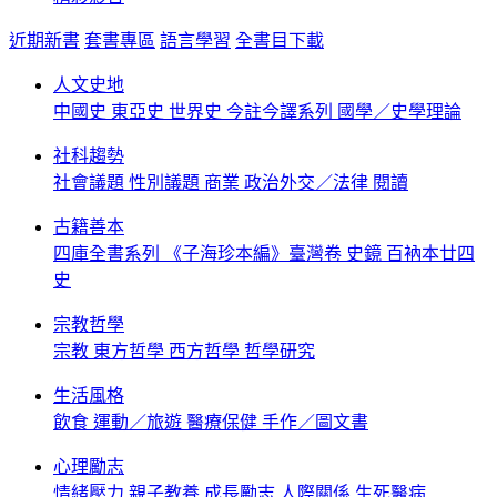
近期新書
套書專區
語言學習
全書目下載
人文史地
中國史
東亞史
世界史
今註今譯系列
國學／史學理論
社科趨勢
社會議題
性別議題
商業
政治外交／法律
閱讀
古籍善本
四庫全書系列
《子海珍本編》臺灣卷
史鏡
百衲本廿四
史
宗教哲學
宗教
東方哲學
西方哲學
哲學研究
生活風格
飲食
運動／旅遊
醫療保健
手作／圖文書
心理勵志
情緒壓力
親子教養
成長勵志
人際關係
生死醫病