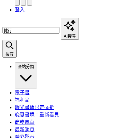
登入
AI搜尋
搜尋
全站分類
電子書
福利品
瑕光書籍限定66折
晚夏書境：重新看見
商務風華
最新消息
精彩影音