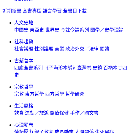
近期新書
套書專區
語言學習
全書目下載
人文史地
中國史
東亞史
世界史
今註今譯系列
國學／史學理論
社科趨勢
社會議題
性別議題
商業
政治外交／法律
閱讀
古籍善本
四庫全書系列
《子海珍本編》臺灣卷
史鏡
百衲本廿四
史
宗教哲學
宗教
東方哲學
西方哲學
哲學研究
生活風格
飲食
運動／旅遊
醫療保健
手作／圖文書
心理勵志
情緒壓力
親子教養
成長勵志
人際關係
生死醫病