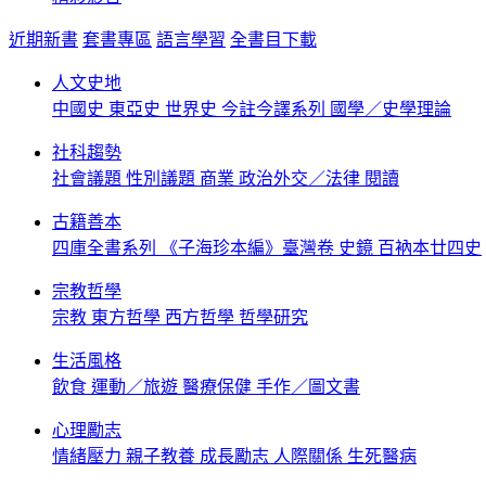
近期新書
套書專區
語言學習
全書目下載
人文史地
中國史
東亞史
世界史
今註今譯系列
國學／史學理論
社科趨勢
社會議題
性別議題
商業
政治外交／法律
閱讀
古籍善本
四庫全書系列
《子海珍本編》臺灣卷
史鏡
百衲本廿四史
宗教哲學
宗教
東方哲學
西方哲學
哲學研究
生活風格
飲食
運動／旅遊
醫療保健
手作／圖文書
心理勵志
情緒壓力
親子教養
成長勵志
人際關係
生死醫病