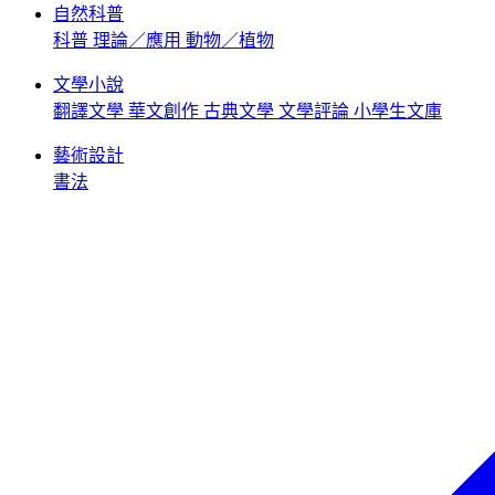
自然科普
科普
理論／應用
動物／植物
文學小說
翻譯文學
華文創作
古典文學
文學評論
小學生文庫
藝術設計
書法