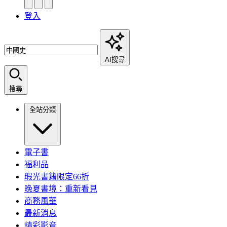
登入
AI搜尋
搜尋
全站分類
電子書
福利品
瑕光書籍限定66折
晚夏書境：重新看見
商務風華
最新消息
精彩影音