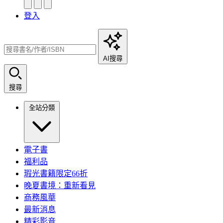
登入
AI搜尋
搜尋
全站分類
電子書
福利品
瑕光書籍限定66折
晚夏書境：重新看見
商務風華
最新消息
精彩影音