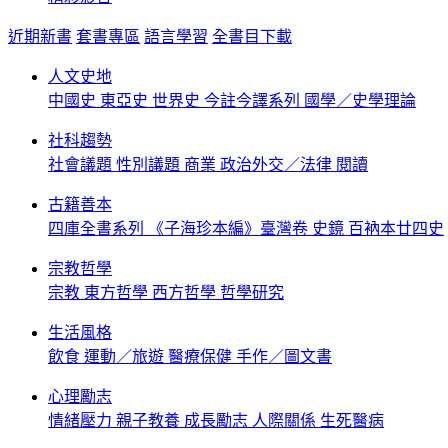
近期新書
套書專區
語言學習
全書目下載
人文史地
中國史
東亞史
世界史
今註今譯系列
國學／史學理論
社科趨勢
社會議題
性別議題
商業
政治外交／法律
閱讀
古籍善本
四庫全書系列
《子海珍本編》臺灣卷
史鏡
百衲本廿四史
宗教哲學
宗教
東方哲學
西方哲學
哲學研究
生活風格
飲食
運動／旅遊
醫療保健
手作／圖文書
心理勵志
情緒壓力
親子教養
成長勵志
人際關係
生死醫病