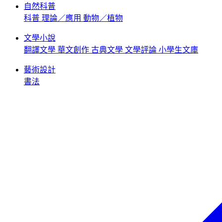
自然科普
科普
理論／應用
動物／植物
文學小說
翻譯文學
華文創作
古典文學
文學評論
小學生文庫
藝術設計
書法