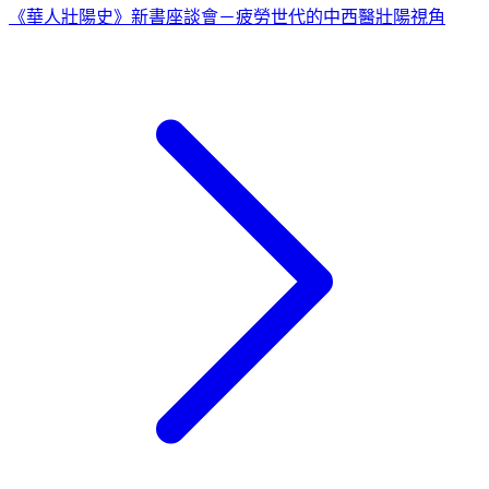
《華人壯陽史》新書座談會－疲勞世代的中西醫壯陽視角