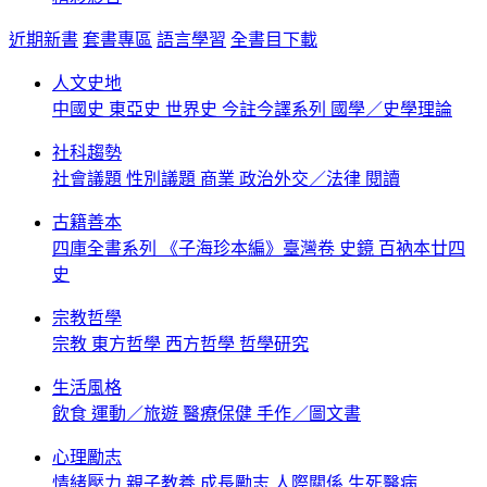
近期新書
套書專區
語言學習
全書目下載
人文史地
中國史
東亞史
世界史
今註今譯系列
國學／史學理論
社科趨勢
社會議題
性別議題
商業
政治外交／法律
閱讀
古籍善本
四庫全書系列
《子海珍本編》臺灣卷
史鏡
百衲本廿四
史
宗教哲學
宗教
東方哲學
西方哲學
哲學研究
生活風格
飲食
運動／旅遊
醫療保健
手作／圖文書
心理勵志
情緒壓力
親子教養
成長勵志
人際關係
生死醫病