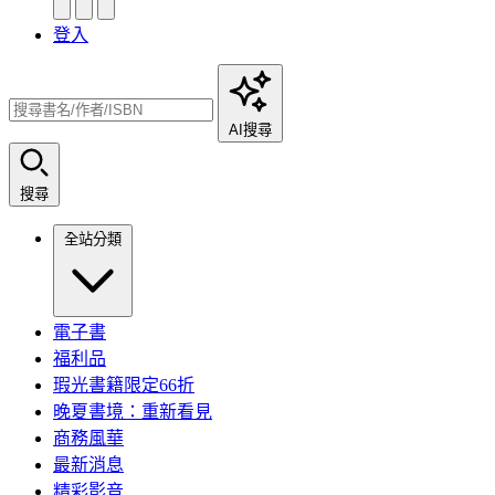
登入
AI搜尋
搜尋
全站分類
電子書
福利品
瑕光書籍限定66折
晚夏書境：重新看見
商務風華
最新消息
精彩影音