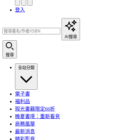
登入
AI搜尋
搜尋
全站分類
電子書
福利品
瑕光書籍限定66折
晚夏書境：重新看見
商務風華
最新消息
精彩影音