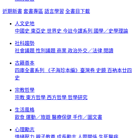
近期新書
套書專區
語言學習
全書目下載
人文史地
中國史
東亞史
世界史
今註今譯系列
國學／史學理論
社科趨勢
社會議題
性別議題
商業
政治外交／法律
閱讀
古籍善本
四庫全書系列
《子海珍本編》臺灣卷
史鏡
百衲本廿四
史
宗教哲學
宗教
東方哲學
西方哲學
哲學研究
生活風格
飲食
運動／旅遊
醫療保健
手作／圖文書
心理勵志
情緒壓力
親子教養
成長勵志
人際關係
生死醫病