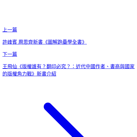
上一篇
許峰賓 周思齊新書《圖解跑壘學全書》
下一篇
王飛仙《版權誰有？翻印必究？：近代中國作者、書商與國家
的版權角力戰》新書介紹