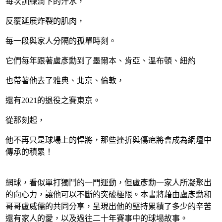
每次訓練滴下的汗水，
反覆延展炸裂的肌肉，
每一段與家人分隔的孤單時刻。
它們每年跟著盧彥勳到了墨爾本、肯亞、溫布頓、紐約
也帶著他去了雅典、北京、倫敦，
還有2021的退役之賽東京。
從那刻起，
他不再只是球場上的悍將，那些挫折與傷疤將會成為網壇中
傳承的積累！
網球，看似單打獨鬥的一門運動，但盧彥勳一家人所凝聚出
的向心力，讓他可以不斷的突破極限。本書將藉由盧彥勳和
哥哥盧威儒的共同分享，呈現出他的堅持累積了多少的辛苦
還有家人的愛，以及過往二十年賽事中的球場故事。