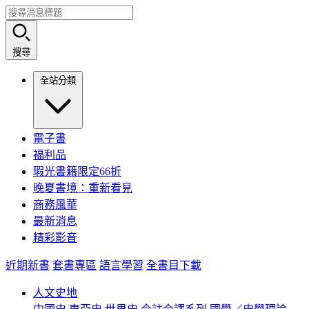
搜尋
全站分類
電子書
福利品
瑕光書籍限定66折
晚夏書境：重新看見
商務風華
最新消息
精彩影音
近期新書
套書專區
語言學習
全書目下載
人文史地