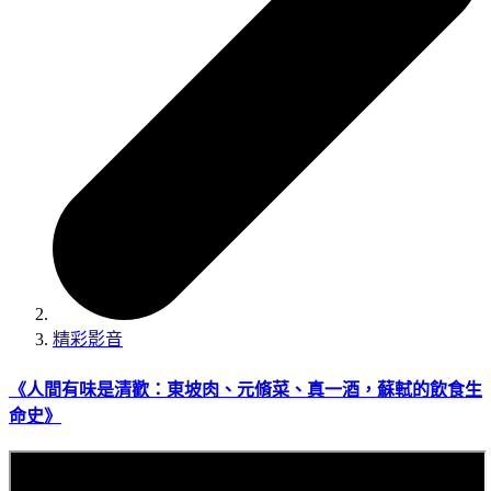
精彩影音
《人間有味是清歡：東坡肉、元脩菜、真一酒，蘇軾的飲食生
命史》