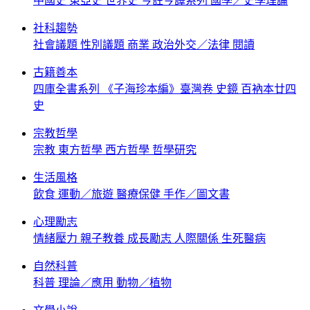
中國史
東亞史
世界史
今註今譯系列
國學／史學理論
社科趨勢
社會議題
性別議題
商業
政治外交／法律
閱讀
古籍善本
四庫全書系列
《子海珍本編》臺灣卷
史鏡
百衲本廿四
史
宗教哲學
宗教
東方哲學
西方哲學
哲學研究
生活風格
飲食
運動／旅遊
醫療保健
手作／圖文書
心理勵志
情緒壓力
親子教養
成長勵志
人際關係
生死醫病
自然科普
科普
理論／應用
動物／植物