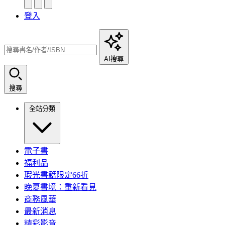
登入
AI搜尋
搜尋
全站分類
電子書
福利品
瑕光書籍限定66折
晚夏書境：重新看見
商務風華
最新消息
精彩影音