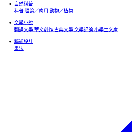
自然科普
科普
理論／應用
動物／植物
文學小說
翻譯文學
華文創作
古典文學
文學評論
小學生文庫
藝術設計
書法