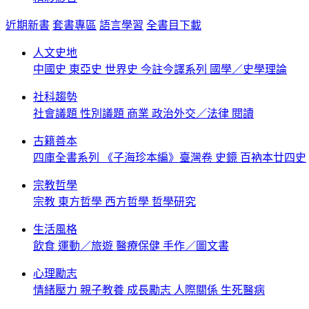
近期新書
套書專區
語言學習
全書目下載
人文史地
中國史
東亞史
世界史
今註今譯系列
國學／史學理論
社科趨勢
社會議題
性別議題
商業
政治外交／法律
閱讀
古籍善本
四庫全書系列
《子海珍本編》臺灣卷
史鏡
百衲本廿四史
宗教哲學
宗教
東方哲學
西方哲學
哲學研究
生活風格
飲食
運動／旅遊
醫療保健
手作／圖文書
心理勵志
情緒壓力
親子教養
成長勵志
人際關係
生死醫病