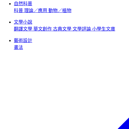
自然科普
科普
理論／應用
動物／植物
文學小說
翻譯文學
華文創作
古典文學
文學評論
小學生文庫
藝術設計
書法