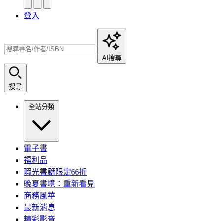
登入
AI搜尋
搜尋
全站分類
電子書
福利品
瑕光書籍限定66折
晚夏書境：重新看見
商務風華
最新消息
精彩影音