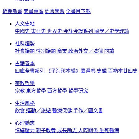
近期新書
套書專區
語言學習
全書目下載
人文史地
中國史
東亞史
世界史
今註今譯系列
國學／史學理論
社科趨勢
社會議題
性別議題
商業
政治外交／法律
閱讀
古籍善本
四庫全書系列
《子海珍本編》臺灣卷
史鏡
百衲本廿四史
宗教哲學
宗教
東方哲學
西方哲學
哲學研究
生活風格
飲食
運動／旅遊
醫療保健
手作／圖文書
心理勵志
情緒壓力
親子教養
成長勵志
人際關係
生死醫病