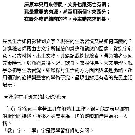
床原本只用來停屍，文身也跟死亡有關；
豬是重要的肉源，甚至用兩個字來區分；
在野外成群結隊的狗，竟主動來求飼養。
先民生活如何影響到文字？現在的生活習慣又是如何演變的？
許進雄老師藉由古文字所描繪的靜態和動態的圖像，從造字創
意、考古材料、出土文物、典籍記載挖掘線索，帶領讀者返回
先秦時代，以漁獵農耕、起居飲食、衣服住房、天文地理、戰
爭祭祀等生活實況，細緻探討生活的方方面面與演進脈絡，運
用獨到的詮釋與豐富的學術研究，呈現出鮮活有趣的先民生活
場景。
★漢字在甲骨文的起源祕密★
「朕」字像兩手拿著工具在船體上工作，很可能是表現彌補
船板間的接縫，後來才被應用為一切的縫隙和借用為第一人
稱。
「教」字、「學」字是跟學習打繩結有關。