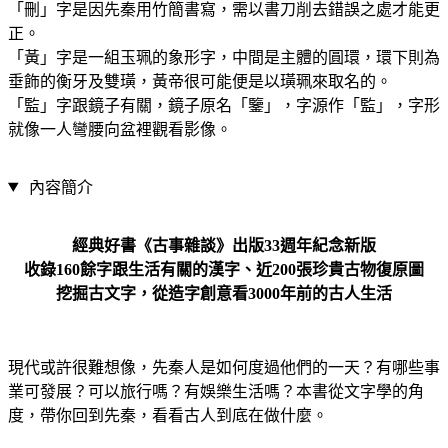
「刪」字是因先秦用竹簡書寫，需以書刀削去錯誤之處才能更
正。
「黃」字是一組玉珮的象形字，中間是主體的圓環，環下則為
垂飾的衡牙及雙璜，黃帝很可能便是以璜珮來取名的。
「監」字跟鏡子有關，鏡子原名「鑒」，字源作「監」，字形
就像一人彎腰向盆裡觀看影像。
內容簡介
經典好書《古事雜談》出版33週年紀念新版
收錄160餘字跟生活有關的漢字、近200張珍貴古物復原圖
挖掘古文字，從造字創意看3000年前的古人生活
現代或許很難想像，先秦人是如何度過他們的一天？有哪些事
業可發展？可以旅行嗎？有娛樂生活嗎？本書從文字學的角
度，帶你回到先秦，看看古人到底在做什麼。