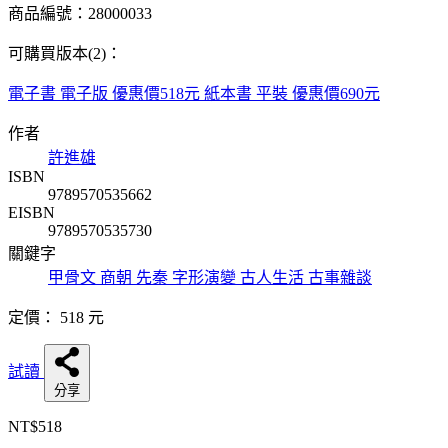
商品編號：28000033
可購買版本(2)：
電子書
電子版
優惠價518元
紙本書
平裝
優惠價690元
作者
許進雄
ISBN
9789570535662
EISBN
9789570535730
關鍵字
甲骨文
商朝
先秦
字形演變
古人生活
古事雜談
定價：
518
元
試讀
分享
NT$518