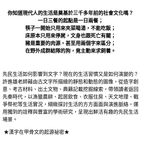
你知道現代人的生活是奠基於三千多年前的社會文化嗎？
一日三餐的起點是一日兩餐；
筷子一開始只用來夾菜喝湯，不能吃飯；
床原本只用來停屍，文身也跟死亡有關；
豬是重要的肉源，甚至用兩個字來區分；
在野外成群結隊的狗，竟主動來求飼養。
先民生活如何影響到文字？現在的生活習慣又是如何演變的？
許進雄老師藉由古文字所描繪的靜態和動態的圖像，從造字創
意、考古材料、出土文物、典籍記載挖掘線索，帶領讀者返回
先秦時代，以漁獵農耕、起居飲食、衣服住房、天文地理、戰
爭祭祀等生活實況，細緻探討生活的方方面面與演進脈絡，運
用獨到的詮釋與豐富的學術研究，呈現出鮮活有趣的先民生活
場景。
★漢字在甲骨文的起源祕密★