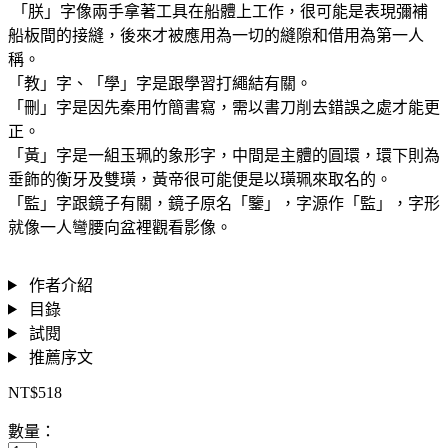
「朕」字像兩手拿著工具在船體上工作，很可能是表現彌補
船板間的接縫，後來才被應用為一切的縫隙和借用為第一人
稱。
「教」字、「學」字是跟學習打繩結有關。
「刪」字是因先秦用竹簡書寫，需以書刀削去錯誤之處才能更
正。
「黃」字是一組玉珮的象形字，中間是主體的圓環，環下則為
垂飾的衡牙及雙璜，黃帝很可能便是以璜珮來取名的。
「監」字跟鏡子有關，鏡子原名「鑒」，字源作「監」，字形
就像一人彎腰向盆裡觀看影像。
作者介紹
目錄
試閱
推薦序文
NT$518
數量：