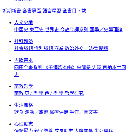
近期新書
套書專區
語言學習
全書目下載
人文史地
中國史
東亞史
世界史
今註今譯系列
國學／史學理論
社科趨勢
社會議題
性別議題
商業
政治外交／法律
閱讀
古籍善本
四庫全書系列
《子海珍本編》臺灣卷
史鏡
百衲本廿四
史
宗教哲學
宗教
東方哲學
西方哲學
哲學研究
生活風格
飲食
運動／旅遊
醫療保健
手作／圖文書
心理勵志
情緒壓力
親子教養
成長勵志
人際關係
生死醫病