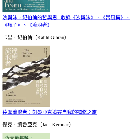
沙與沫，紀伯倫的哲與思 : 收錄《沙與沫》、《暴風集》、
《瘋子》、《流浪者》
卡里．紀伯倫（Kahlil Gibran）
達摩流浪者：凱魯亞克追尋自我的禪修之旅
傑克．凱魯亞克（Jack Kerouac）