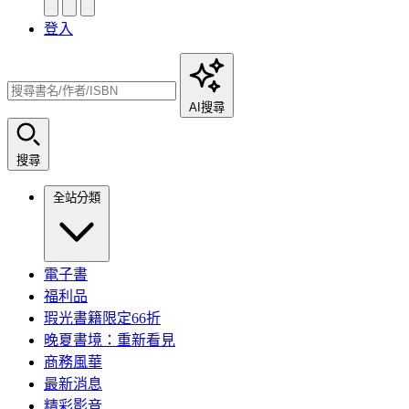
登入
AI搜尋
搜尋
全站分類
電子書
福利品
瑕光書籍限定66折
晚夏書境：重新看見
商務風華
最新消息
精彩影音