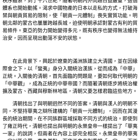
秩序體系，到了十六世紀，隨著明朝內外問題日益嚴重，這個
體系也開始動搖。渴求中國物產的日本以走私的方式，打破海
禁與朝貢貿易的限制，使「朝貢一元體制」喪失實質功能。明
朝北鄰的蒙古也屢屢跨越長城，迫使明朝承認對蒙古有利的貿
易條件。東亞的勢力開始變得多元，既有秩序也變得無法維持
治安，因而呈現出動蕩不安的狀態。
在此背景下，興起於遼東的滿洲族建立大清國，並在因緣
際會之下，以「蠻夷」身分入關統治漢族，從而成為「中華」
正統。入關後的清朝，首先面臨的問題是，要如何取代明朝的
「中華觀」，成為正統的中華帝國？而隨著清朝逐步將統治權
擴及蒙古、西藏與穆斯林地區，清朝又要怎樣君臨這些地方。
清朝找出了與明朝迥然不同的答案。清朝與漢人的明朝不
同，不堅持華夷之辯所建構的「朝貢一元體制」，因而在其漫
長的統治期間，在不同族群區域採取不同方式的統治。即使到
了雍正時代，清朝也提出與明朝的永樂皇帝一樣提出了「華夷
一家」的說詞，但兩者在內容上卻完全相反。永樂皇帝的華夷