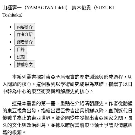
山極壽一（YAMAGIWA Juichi） 鈴木俊貴（SUZUKI
Toshitaka）
內容簡介
作者介紹
譯者簡介
目錄
試閱
推薦序文
本系列叢書探討東亞矛盾現實的歷史淵源與形成過程，切
入問題的核心。這個系列以學術研究成果為基礎，描繪了以日
中韓為中心的東亞衝突與和解歷史的核心。
這是本叢書的第一冊，重點在介紹清朝歷史。作者從動盪
的東亞視角出發，描繪出豐臣秀吉出兵朝鮮以降，直到近代日
俄戰爭為止的東亞世界。並企圖從中發掘出東亞國家之間，長
久的文化與政治糾葛，並據以瞭解當前東亞領土爭議與情感糾
葛的根源。