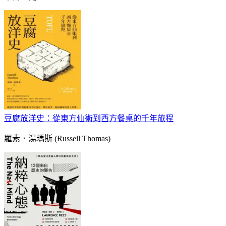
豆腐放洋史：從東方仙術到西方餐桌的千年旅程
羅素．湯瑪斯 (Russell Thomas)