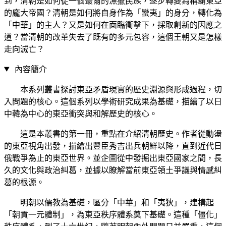
到，清朝是如何從一個蕞爾的漁獵民族，逐步轉變為稱霸東亞
的龐大帝國？清朝是如何將自身作為「蠻夷」的身分，轉化為
「中華」的主人？又是如何在面臨衝擊下，採取創新的因應之
道？當清朝的改革失去了既有的多元包容，這個王朝又是怎樣
走向滅亡？
內容簡介
本系列叢書探討東亞矛盾現實的歷史淵源與形成過程，切
入問題的核心。這個系列以學術研究成果為基礎，描繪了以日
中韓為中心的東亞衝突與和解歷史的核心。
這是本叢書的第一冊，重點在介紹清朝歷史。作者從動盪
的東亞視角出發，描繪出豐臣秀吉出兵朝鮮以降，直到近代日
俄戰爭為止的東亞世界。並企圖從中發掘出東亞國家之間，長
久的文化與政治糾葛，並據以瞭解當前東亞領土爭議與情感糾
葛的根源。
明朝以儒教為基礎，區分「中華」和「夷狄」，建構起
「朝貢一元體制」，為東亞秩序體系奠下基礎。這種「僵化」