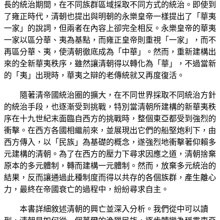
長的統治期間，在不同族群區域採取不同方式的統治。即使到
了雍正時代，清朝也提出與明朝的永樂皇帝一樣提出了「華夷
一家」的說詞，但兩者在內容上卻完全相反。永樂皇帝的華夷
一家以區分華、夷為基點，而雍正皇帝則重視「一家」，而不
再區分華、夷，使清朝徹底成為「中華」。然而，重新建構出
來的全新華夷秩序，雖然讓清朝得以轉化為「華」，不過當新
的「夷」出現時，華夷之辯的老傳統就又再度復活。
隨著清帝國統治圈的擴大，在不同世界採取不同統治方針
的統治手段，也逐漸受到挑戰，特別當清朝所建構的新華夷秩
序在十九世紀末面臨自西方的挑戰時，整個東亞都受到強烈的
衝擊。在西方各國相繼前來，並展現出它們的船堅炮利下，由
西方傳入，以「民族」為基礎的概念，遂強烈地衝擊著仰賴多
元建構的清朝。為了在西方的壓力下尋求因應之道，清朝捨棄
原本的多元體制，轉而建構一元體制。然而，放棄多元統治的
結果，反而讓通過此種制度而得以共存的各個族群，產生離心
力，最終在帝國衰亡的過程中，紛紛尋求自主。
本書詳細敘述清朝的興亡並深入分析。我們從中可以讀