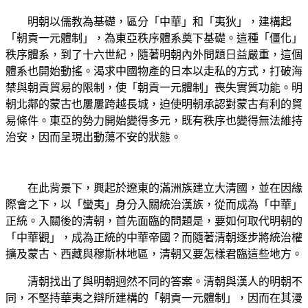
明朝以儒教為基礎，區分「中華」和「夷狄」，建構起
「朝貢一元體制」，為東亞秩序體系奠下基礎。這種「僵化」
秩序體系，到了十六世紀，隨著明朝內外問題日益嚴重，這個
體系也開始動搖。渴求中國物產的日本以走私的方式，打破海
禁與朝貢貿易的限制，使「朝貢一元體制」喪失實質功能。明
朝北鄰的蒙古也屢屢跨越長城，迫使明朝承認對蒙古有利的貿
易條件。東亞的勢力開始變得多元，既有秩序也變得無法維持
治安，因而呈現出動蕩不安的狀態。
在此背景下，興起於遼東的滿洲族建立大清國，並在因緣
際會之下，以「蠻夷」身分入關統治漢族，從而成為「中華」
正統。入關後的清朝，首先面臨的問題是，要如何取代明朝的
「中華觀」，成為正統的中華帝國？而隨著清朝逐步將統治權
擴及蒙古、西藏與穆斯林地區，清朝又要怎樣君臨這些地方。
清朝找出了與明朝迥然不同的答案。清朝與漢人的明朝不
同，不堅持華夷之辯所建構的「朝貢一元體制」，因而在其漫