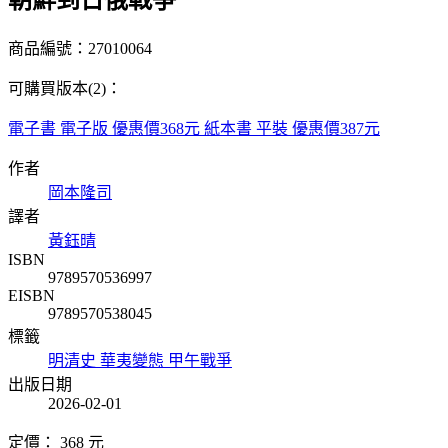
朝鮮到日俄戰爭
商品編號：27010064
可購買版本(2)：
電子書
電子版
優惠價368元
紙本書
平裝
優惠價387元
作者
岡本隆司
譯者
黃鈺晴
ISBN
9789570536997
EISBN
9789570538045
標籤
明清史
華夷變態
甲午戰爭
出版日期
2026-02-01
定價：
368
元