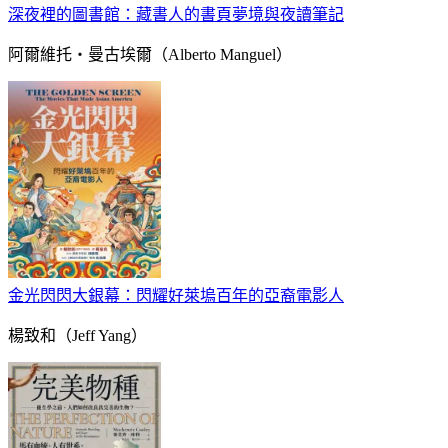
深夜裡的圖書館：藏書人的書頁夢境與夜讀筆記
阿爾維托‧曼古埃爾（Alberto Manguel）
金光閃閃大銀幕：閃耀好萊塢百年的亞裔電影人
楊致和（Jeff Yang）