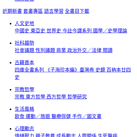
近期新書
套書專區
語言學習
全書目下載
人文史地
中國史
東亞史
世界史
今註今譯系列
國學／史學理論
社科趨勢
社會議題
性別議題
商業
政治外交／法律
閱讀
古籍善本
四庫全書系列
《子海珍本編》臺灣卷
史鏡
百衲本廿四
史
宗教哲學
宗教
東方哲學
西方哲學
哲學研究
生活風格
飲食
運動／旅遊
醫療保健
手作／圖文書
心理勵志
情緒壓力
親子教養
成長勵志
人際關係
生死醫病