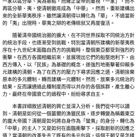
一家以區分華、夷為基點，而雍正皇帝則重視「一家」，而不
再區分華、夷，使清朝徹底成為「中華」。然而，重新建構出
來的全新華夷秩序，雖然讓清朝得以轉化為「華」，不過當新
的「夷」出現時，華夷之辯的老傳統就又再度復活。
隨著清帝國統治圈的擴大，在不同世界採取不同統治方針
的統治手段，也逐漸受到挑戰，特別當清朝所建構的新華夷秩
序在十九世紀末面臨自西方的挑戰時，整個東亞都受到強烈的
衝擊。在西方各國相繼前來，並展現出它們的船堅炮利下，由
西方傳入，以「民族」為基礎的概念，遂強烈地衝擊著仰賴多
元建構的清朝。為了在西方的壓力下尋求因應之道，清朝捨棄
原本的多元體制，轉而建構一元體制。然而，放棄多元統治的
結果，反而讓通過此種制度而得以共存的各個族群，產生離心
力，最終在帝國衰亡的過程中，紛紛尋求自主。
本書詳細敘述清朝的興亡並深入分析。我們從中可以讀
到，清朝是如何從一個蕞爾的漁獵民族，逐步轉變為稱霸東亞
的龐大帝國？清朝是如何將自身作為「蠻夷」的身分，轉化為
「中華」的主人？又是如何在面臨衝擊下，採取創新的因應之
道？當清朝的改革失去了既有的多元包容，這個王朝又是怎樣