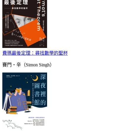
費瑪最後定理：尋找數學的聖杯
賽門・辛（Simon Singh）