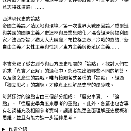
奴解放／南北戰爭／民族主義／女性參政權／社會主義／「德
意志特殊道路」……
西洋現代史的論點
帝國主義論／殖民地與環境／第一次世界大戰原因論／威爾遜
與美國的國際主義／史達林與農業集體化／混合經濟與福利國
家／法西斯論／猶太人大屠殺／布拉格之春／冷戰的終結／新
自由主義／女性主義與性別／東方主義與後殖民主義……
本書蒐羅了從古到今與西方歷史相關的「論點」，探討人們在
追求「真實／正解」的過程中，究竟提出過哪些不同的解答，
以及隨之產生的論戰。唯有接觸各式各樣的「論點」，經過
「獨立思考」的訓練，才能真正理解歷史學的醍醐味。
每篇探討的論點皆由三個部分組成：「歷史事實」、「論
點」、「從歷史學角度來思考的重點」。此外，各篇也包含專
有名詞補充及相關參考資料，讓讀者能更全面理解歷史梗概和
思維，並且有能力進一步延伸思考。
作者介紹