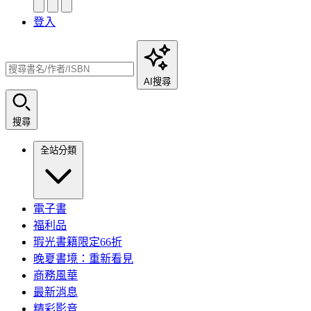
登入
AI搜尋
搜尋
全站分類
電子書
福利品
瑕光書籍限定66折
晚夏書境：重新看見
商務風華
最新消息
精彩影音