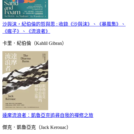
沙與沫，紀伯倫的哲與思 : 收錄《沙與沫》、《暴風集》、
《瘋子》、《流浪者》
卡里．紀伯倫（Kahlil Gibran）
達摩流浪者：凱魯亞克追尋自我的禪修之旅
傑克．凱魯亞克（Jack Kerouac）