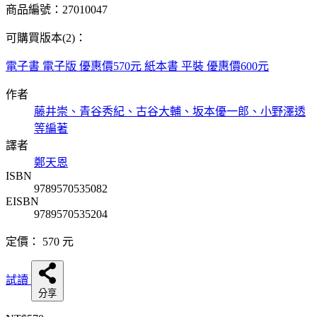
商品編號：27010047
可購買版本(2)：
電子書
電子版
優惠價570元
紙本書
平裝
優惠價600元
作者
藤井崇、青谷秀紀、古谷大輔、坂本優一郎、小野澤透
等編著
譯者
鄭天恩
ISBN
9789570535082
EISBN
9789570535204
定價：
570
元
試讀
分享