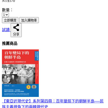
NT$570
數量：
立即購買
加入購物車
試讀
分享
推薦商品
【東亞近現代史】系列第四冊：百年變局下的朝鮮半島──民
族主義視角下的兩韓現代史