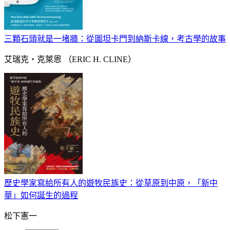
三顆石頭就是一堵牆：從圖坦卡門到納斯卡線，考古學的故事
艾瑞克‧克萊恩 （ERIC H. CLINE）
歷史學家寫給所有人的遊牧民族史：從草原到中原，「新中
華」如何誕生的過程
松下憲一