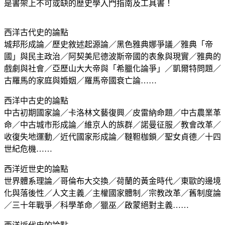
是書架上不可或缺的歷史學入門指南及工具書！
西洋古代史的論點
城邦形成論／歷史敘述起源論／黑色雅典娜爭議／雅典「帝
國」與民主政治／阿契美尼德波斯帝國的表象與現實／雅典的
戲劇與社會／亞歷山大大帝與「希臘化論爭」／凱爾特問題／
古羅馬的家庭與婚姻／羅馬帝國衰亡論……
西洋中古史的論點
中古初期國家論／卡洛林文藝復興／皮雷納命題／中古農業革
命／中古城市形成論／維京人的族群／諾曼征服／教會改革／
收復失地運動／近代國家形成論／韃靼枷鎖／聖女貞德／十四
世紀危機……
西洋近世史的論點
世界體系理論／哥倫布大交換／荷蘭的黃金時代／東歐的邊境
化與落後性／人文主義／主權國家體制／宗教改革／舊制度論
／三十年戰爭／科學革命／獵巫／啟蒙絕對主義……