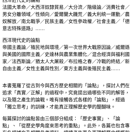
西洋近代史的論點
法國大革命／大西洋奴隸貿易／大分流／階級論／消費社會／
男女分離領域／性傾向／愛爾蘭大饑荒／義大利統一運動／農
奴解放／南北戰爭／民族主義／女性參政權／社會主義／「德
意志特殊道路」……
西洋現代史的論點
帝國主義論／殖民地與環境／第一次世界大戰原因論／威爾遜
與美國的國際主義／史達林與農業集體化／混合經濟與福利國
家／法西斯論／猶太人大屠殺／布拉格之春／冷戰的終結／新
自由主義／女性主義與性別／東方主義與後殖民主義……
本書蒐羅了從古到今與西方歷史相關的「論點」，探討人們在
追求「真實／正解」的過程中，究竟提出過哪些不同的解答，
以及隨之產生的論戰。唯有接觸各式各樣的「論點」，經過
「獨立思考」的訓練，才能真正理解歷史學的醍醐味。
每篇探討的論點皆由三個部分組成：「歷史事實」、「論
點」、「從歷史學角度來思考的重點」。此外，各篇也包含專