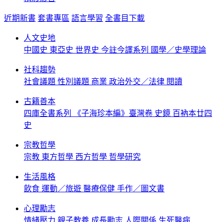
近期新書
套書專區
語言學習
全書目下載
人文史地
中國史
東亞史
世界史
今註今譯系列
國學／史學理論
社科趨勢
社會議題
性別議題
商業
政治外交／法律
閱讀
古籍善本
四庫全書系列
《子海珍本編》臺灣卷
史鏡
百衲本廿四
史
宗教哲學
宗教
東方哲學
西方哲學
哲學研究
生活風格
飲食
運動／旅遊
醫療保健
手作／圖文書
心理勵志
情緒壓力
親子教養
成長勵志
人際關係
生死醫病