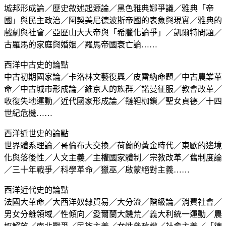
城邦形成論／歷史敘述起源論／黑色雅典娜爭議／雅典「帝
國」與民主政治／阿契美尼德波斯帝國的表象與現實／雅典的
戲劇與社會／亞歷山大大帝與「希臘化論爭」／凱爾特問題／
古羅馬的家庭與婚姻／羅馬帝國衰亡論……
西洋中古史的論點
中古初期國家論／卡洛林文藝復興／皮雷納命題／中古農業革
命／中古城市形成論／維京人的族群／諾曼征服／教會改革／
收復失地運動／近代國家形成論／韃靼枷鎖／聖女貞德／十四
世紀危機……
西洋近世史的論點
世界體系理論／哥倫布大交換／荷蘭的黃金時代／東歐的邊境
化與落後性／人文主義／主權國家體制／宗教改革／舊制度論
／三十年戰爭／科學革命／獵巫／啟蒙絕對主義……
西洋近代史的論點
法國大革命／大西洋奴隸貿易／大分流／階級論／消費社會／
男女分離領域／性傾向／愛爾蘭大饑荒／義大利統一運動／農