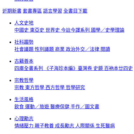
近期新書
套書專區
語言學習
全書目下載
人文史地
中國史
東亞史
世界史
今註今譯系列
國學／史學理論
社科趨勢
社會議題
性別議題
商業
政治外交／法律
閱讀
古籍善本
四庫全書系列
《子海珍本編》臺灣卷
史鏡
百衲本廿四史
宗教哲學
宗教
東方哲學
西方哲學
哲學研究
生活風格
飲食
運動／旅遊
醫療保健
手作／圖文書
心理勵志
情緒壓力
親子教養
成長勵志
人際關係
生死醫病