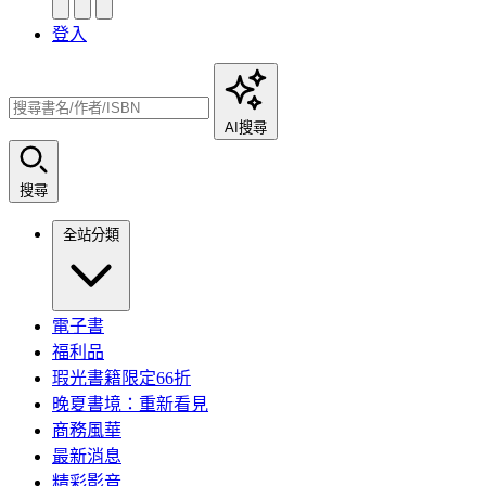
登入
AI搜尋
搜尋
全站分類
電子書
福利品
瑕光書籍限定66折
晚夏書境：重新看見
商務風華
最新消息
精彩影音