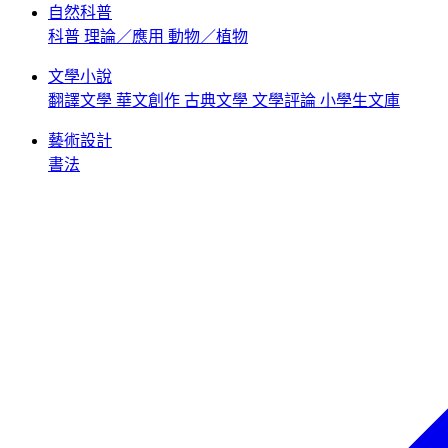
自然科普
科普
理論／應用
動物／植物
文學小說
翻譯文學
華文創作
古典文學
文學評論
小學生文庫
藝術設計
書法