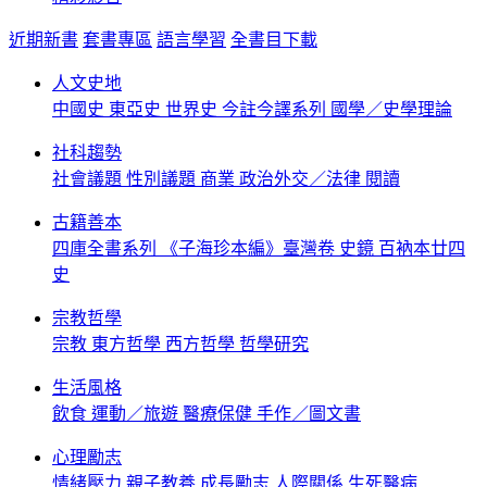
近期新書
套書專區
語言學習
全書目下載
人文史地
中國史
東亞史
世界史
今註今譯系列
國學／史學理論
社科趨勢
社會議題
性別議題
商業
政治外交／法律
閱讀
古籍善本
四庫全書系列
《子海珍本編》臺灣卷
史鏡
百衲本廿四
史
宗教哲學
宗教
東方哲學
西方哲學
哲學研究
生活風格
飲食
運動／旅遊
醫療保健
手作／圖文書
心理勵志
情緒壓力
親子教養
成長勵志
人際關係
生死醫病