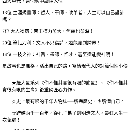
四大單元，帶你笑中讀懂人性：
13位 生涯規畫師：哲人、軍師、改革者，人生可以自己設計
嗎？
7位 大人物病：帝王權力愈大，焦慮也愈深！
20位 筆比刀利：文人不只寫詩，還能瘋到跨界！
14位 一技之神：神醫、畫師、怪才，甚至還能變神明！
是故事也是風格，活出自己的路，寫給現代人的54篇個性小傳
──
★繼人氣系列《你不懂其實很有哏的節氣》、《你不懂其
實很有哏的生肖》後重磅匠心力作。
☆史上最有哏的千年人物誌──讀完歷史，也讀懂自己。
☆跨越兩千一百年，從孔子弟子到明清文人，最狂人生一
次蒐羅！