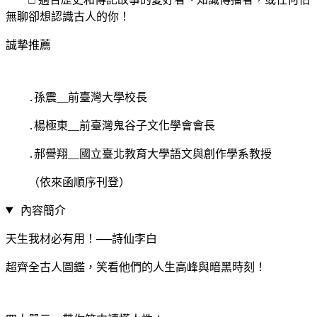
無聊卻想認識古人的你！
誠摯推薦
․孫震__前臺灣大學校長
․楊極東__前臺灣鬼谷子文化學會會長
․郝譽翔__國立臺北教育大學語文與創作學系教授
（依來函順序刊登）
內容簡介
天生我材必有用！──詩仙李白
超齊全古人圖鑑，笑看他們的人生高峰與暗黑時刻！