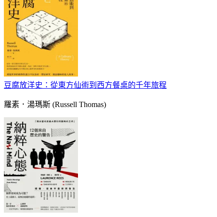
豆腐放洋史：從東方仙術到西方餐桌的千年旅程
羅素．湯瑪斯 (Russell Thomas)