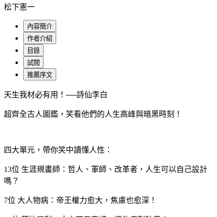
松下憲一
內容簡介
作者介紹
目錄
試閱
推薦序文
天生我材必有用！──詩仙李白
超齊全古人圖鑑，笑看他們的人生高峰與暗黑時刻！
四大單元，帶你笑中讀懂人性：
13位 生涯規畫師：哲人、軍師、改革者，人生可以自己設計
嗎？
7位 大人物病：帝王權力愈大，焦慮也愈深！