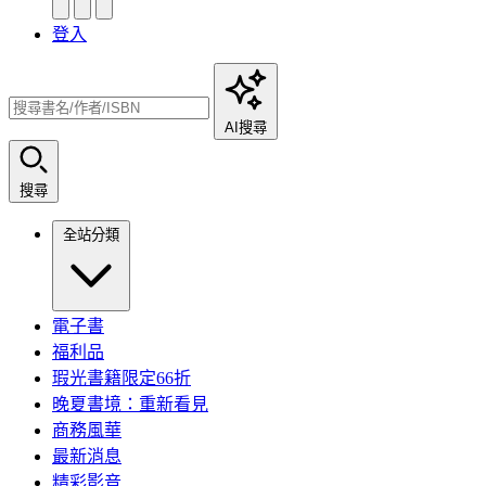
登入
AI搜尋
搜尋
全站分類
電子書
福利品
瑕光書籍限定66折
晚夏書境：重新看見
商務風華
最新消息
精彩影音