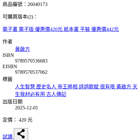
商品編號：26040173
可購買版本(2)：
電子書
電子版
優惠價420元
紙本書
平裝
優惠價442元
作者
黃啟方
ISBN
9789570536683
EISBN
9789570537062
標籤
人生智慧
歷史名人
帝王將相
詩詞歌賦
很有哏
黃啟方
天
生我材必有用
古人傳記
出版日期
2025-12-01
定價：
420
元
試讀