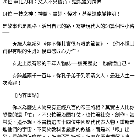
20位 筆比刀利：文人不只寫詩，還能瘋到跨界！
14位 一技之神：神醫、畫師、怪才，甚至還能變神明！
是故事也是風格，活出自己的路，寫給現代人的54篇個性小傳
──
★繼人氣系列《你不懂其實很有哏的節氣》、《你不懂其
實很有哏的生肖》後重磅匠心力作。
☆史上最有哏的千年人物誌──讀完歷史，也讀懂自己。
☆跨越兩千一百年，從孔子弟子到明清文人，最狂人生一
次蒐羅！
【內容重點】
你以為歷史人物只有正經八百的帝王將相？其實古人比你
想像的還「忙」，不只忙著治國打仗，也忙著社交、創作、談
戀愛、追夢想。本書精選五十四位中國歷代代表人物，重新走
進他們的宇宙，不同於教科書嚴肅的敘述，而是以「哏」出
發，看他們怎麼做人、怎麼面對挫折、怎麼在歷史裡留下痕