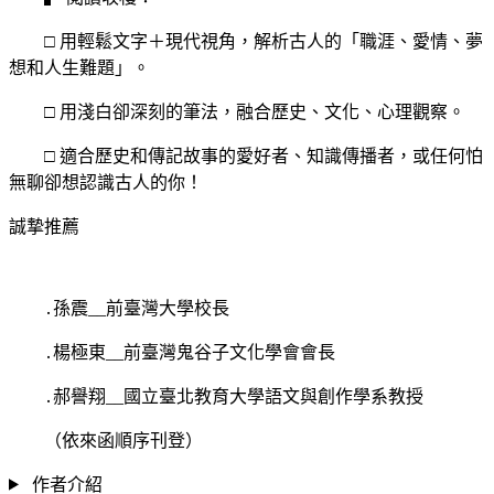
□ 用輕鬆文字＋現代視角，解析古人的「職涯、愛情、夢
想和人生難題」。
□ 用淺白卻深刻的筆法，融合歷史、文化、心理觀察。
□ 適合歷史和傳記故事的愛好者、知識傳播者，或任何怕
無聊卻想認識古人的你！
誠摯推薦
․孫震__前臺灣大學校長
․楊極東__前臺灣鬼谷子文化學會會長
․郝譽翔__國立臺北教育大學語文與創作學系教授
（依來函順序刊登）
作者介紹