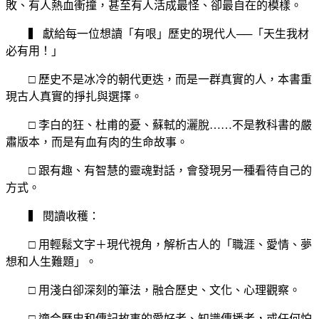
敗、有人熱血衝撞，甚至有人活成最怪、卻最自在的模樣。
▍ 獻給每一位想讀「有哏」歷史的現代人──「天生我材
必有用！」
□ 歷史不是冰冷的朝代更迭，而是一群真實的人，本書重
現古人真實的掙扎與選擇。
□ 李白的狂、杜甫的憂、蘇軾的灑脫……不是教科書的嚴
肅版本，而是有血有肉的生命故事。
□ 跟有趣、有智慧的靈魂對話，會發現另一種看待自己的
方式。
▍ 閱讀收穫：
□ 用輕鬆文字＋現代視角，解析古人的「職涯、愛情、夢
想和人生難題」。
□ 用淺白卻深刻的筆法，融合歷史、文化、心理觀察。
□ 適合歷史和傳記故事的愛好者、知識傳播者，或任何怕