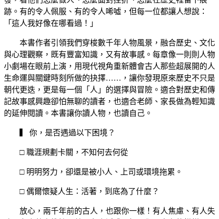
跡。有的令人佩服、有的令人唏噓，但每一位都讓人想說：
「這人我好像在哪看過！」
本書作者引領我們穿梭數千年人物風景，融合歷史、文化
與心理觀察，既有豐富知識，又有故事感。每章像一則則人物
小劇場在眼前上演，用現代視角重新體會古人那些超展開的人
生命運與關鍵時刻所做的抉擇……，讓你發現原來歷史不只是
朝代更迭，更是每一個「人」的選擇與冒險。適合對歷史和傳
記故事感興趣卻怕無聊的讀者，也適合老師、家長做為輕知識
的延伸閱讀。本書讓你讀人物，也讀自己。
▍ 你，是否遇過以下困境？
□ 職涯規劃卡關，不知何去何從
□ 明明努力，卻還是被小人、上司或環境拖累。
□ 偶爾懷疑人生：活著，到底為了什麼？
放心，兩千年前的古人，也跟你一樣！有人焦慮、有人失