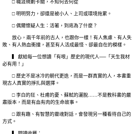
□ 職涯規劃卡關，不知何去何從
□ 明明努力，卻還是被小人、上司或環境拖累。
□ 偶爾懷疑人生：活著，到底為了什麼？
放心，兩千年前的古人，也跟你一樣！有人焦慮、有人失
敗、有人熱血衝撞，甚至有人活成最怪、卻最自在的模樣。
▍ 獻給每一位想讀「有哏」歷史的現代人──「天生我材
必有用！」
□ 歷史不是冰冷的朝代更迭，而是一群真實的人，本書重
現古人真實的掙扎與選擇。
□ 李白的狂、杜甫的憂、蘇軾的灑脫……不是教科書的嚴
肅版本，而是有血有肉的生命故事。
□ 跟有趣、有智慧的靈魂對話，會發現另一種看待自己的
方式。
▍ 閱讀收穫：