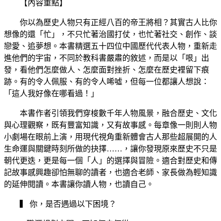
【內容重點】
你以為歷史人物只有正經八百的帝王將相？其實古人比你
想像的還「忙」，不只忙著治國打仗，也忙著社交、創作、談
戀愛、追夢想。本書精選五十四位中國歷代代表人物，重新走
進他們的宇宙，不同於教科書嚴肅的敘述，而是以「哏」出
發，看他們怎麼做人、怎麼面對挫折、怎麼在歷史裡留下痕
跡。有的令人佩服、有的令人唏噓，但每一位都讓人想說：
「這人我好像在哪看過！」
本書作者引領我們穿梭數千年人物風景，融合歷史、文化
與心理觀察，既有豐富知識，又有故事感。每章像一則則人物
小劇場在眼前上演，用現代視角重新體會古人那些超展開的人
生命運與關鍵時刻所做的抉擇……，讓你發現原來歷史不只是
朝代更迭，更是每一個「人」的選擇與冒險。適合對歷史和傳
記故事感興趣卻怕無聊的讀者，也適合老師、家長做為輕知識
的延伸閱讀。本書讓你讀人物，也讀自己。
▍ 你，是否遇過以下困境？