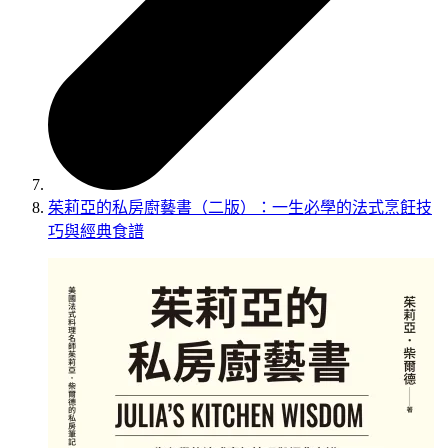
茱莉亞的私房廚藝書（二版）：一生必學的法式烹飪技
巧與經典食譜