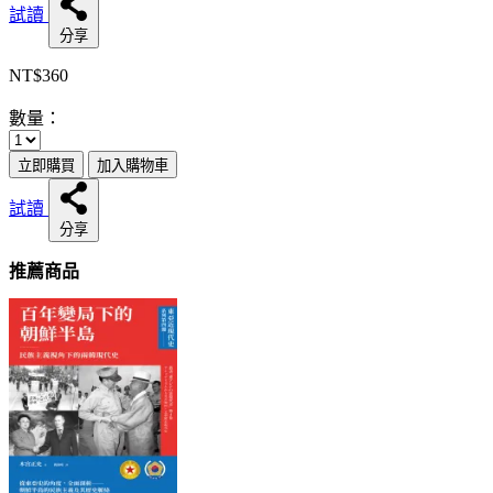
試讀
分享
NT$360
數量：
立即購買
加入購物車
試讀
分享
推薦商品