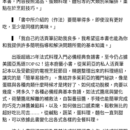
本書，內容按照湯品、蛋類料理、麵包等的大類別來編排，重
點在於烹飪技巧。」
▍「書中所介紹的（作法）要簡單得多，即使沒有更好
吃，至少是同樣的美味。」
▍「我自己的活頁筆記助我良多，我希望這本書也能為你
和我提供許多簡明指導和解決問題所需的基本知識。」
出版超過25年法式料理入門必備經典食譜書，至今仍占據
美國亞馬遜TOP 62！這本廚藝小書，從茱莉亞的私人活頁筆
記本以及受歡迎的電視烹飪節目，精選整理出來的料理絕招，
講究的是「簡單易操作」。集結許多茱莉亞的獨門祕訣，像是
蛋糕與各種肉類什麼時候才是烤好了、如何成功脫模，肉要以
幾度、烤多久？各種必備經典基本食譜，如法式醬底與變化
式，荷蘭醬底解離的補救法，自製番茄醬，手殘也能簡單完成
的巧克力淋醬兼餡料，以及，如何做出口感柔嫩、鬆軟無比的
超好吃比司吉……，從鹹點，蔬菜，蛋料理，麵包一直到甜
點，可以依據此書變化出各式各樣的全餐料理。