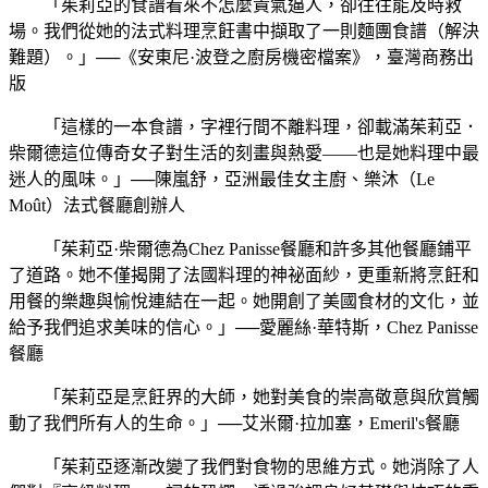
「茱莉亞的食譜看來不怎麼貴氣逼人，卻往往能及時救
場。我們從她的法式料理烹飪書中擷取了一則麵團食譜（解決
難題）。」──《安東尼·波登之廚房機密檔案》，臺灣商務出
版
「這樣的一本食譜，字裡行間不離料理，卻載滿茱莉亞．
柴爾德這位傳奇女子對生活的刻畫與熱愛——也是她料理中最
迷人的風味。」──陳嵐舒，亞洲最佳女主廚、樂沐（Le
Moût）法式餐廳創辦人
「茱莉亞·柴爾德為Chez Panisse餐廳和許多其他餐廳鋪平
了道路。她不僅揭開了法國料理的神祕面紗，更重新將烹飪和
用餐的樂趣與愉悅連結在一起。她開創了美國食材的文化，並
給予我們追求美味的信心。」──愛麗絲·華特斯，Chez Panisse
餐廳
「茱莉亞是烹飪界的大師，她對美食的崇高敬意與欣賞觸
動了我們所有人的生命。」──艾米爾·拉加塞，Emeril's餐廳
「茱莉亞逐漸改變了我們對食物的思維方式。她消除了人