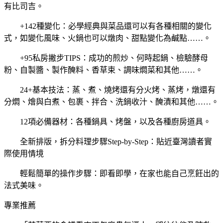
有比司吉。
+142種變化：必學經典與菜品還可以有各種相關的變化
式，如變化風味、火鍋也可以燉肉、甜點變化為鹹點……。
+95私房撇步TIPS：成功的煎炒、何時起鍋、檢驗酵母
粉、自製醬、製作醃料、香草束、調味燜菜和其他……。
24+基本技法：蒸、煮、燒烤還有分火烤、蒸烤，燉還有
分燜、燴與白煮、包裹、拌合、洗鍋收汁、醃漬和其他……。
12項必備器材：各種鍋具、烤盤，以及各種廚房道具。
全新排版，拆分料理步驟Step-by-Step：貼近臺灣讀者實
際使用情境
輕鬆簡單的操作步驟：即看即學，在家也能自己烹飪出的
法式美味。
專業推薦