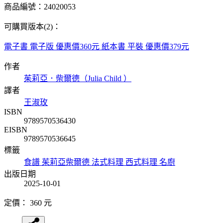
商品編號：24020053
可購買版本(2)：
電子書
電子版
優惠價360元
紙本書
平裝
優惠價379元
作者
茱莉亞．柴爾德（Julia Child ）
譯者
王淑玫
ISBN
9789570536430
EISBN
9789570536645
標籤
食譜
茱莉亞柴爾德
法式料理
西式料理
名廚
出版日期
2025-10-01
定價：
360
元