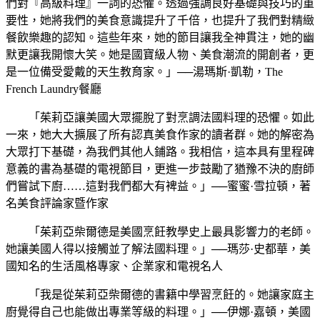
們對『高級料理』一詞的恐懼。透過強調良好基礎與技巧的重
要性，她將我們的美食意識提升了千倍，也提升了我們對精緻
餐飲樂趣的認知。這些年來，她的節目讓我全神貫注，她的幽
默更讓我開懷大笑。她是國寶級人物、美食潮流的開創者，更
是一位備受愛戴的天生教育家。」──湯瑪斯·凱勒，The
French Laundry餐廳
「茱莉亞讓美國大眾擺脫了對烹調法國料理的恐懼。如此
一來，她大大擴展了所有認真美食作家的讀者群。她的解密為
大眾打下基礎，為我們其他人鋪路。我相信，這本具有里程碑
意義的書為基礎的電視節目，更進一步鼓勵了猶豫不決的廚師
們嘗試下廚……這對我們都大有裨益。」──蜜蜜·雪拉頓，著
名美食評論家暨作家
「茱莉亞柴爾德是美國烹飪教學史上最具影響力的老師。
她讓美國人得以接觸並了解法國料理。」──瑪莎·史都華，美
國知名的生活風格專家、企業家和電視名人
「我是從茱莉亞柴爾德的書籍中學習烹飪的。她讓家庭主
廚覺得自己也能做出專業等級的料理。」──伊娜·嘉頓，美國