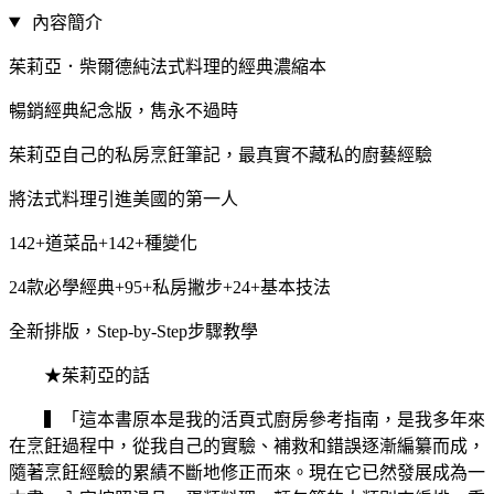
內容簡介
茱莉亞．柴爾德純法式料理的經典濃縮本
暢銷經典紀念版，雋永不過時
茱莉亞自己的私房烹飪筆記，最真實不藏私的廚藝經驗
將法式料理引進美國的第一人
142+道菜品+142+種變化
24款必學經典+95+私房撇步+24+基本技法
全新排版，Step-by-Step步驟教學
★茱莉亞的話
▍「這本書原本是我的活頁式廚房參考指南，是我多年來
在烹飪過程中，從我自己的實驗、補救和錯誤逐漸編纂而成，
隨著烹飪經驗的累績不斷地修正而來。現在它已然發展成為一