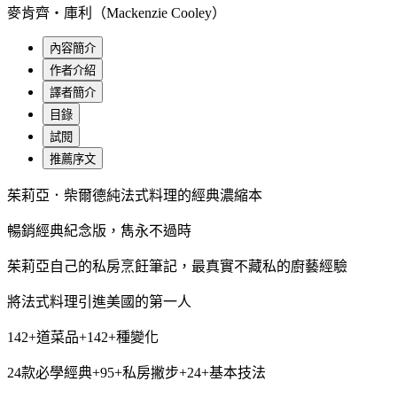
麥肯齊‧庫利（Mackenzie Cooley）
內容簡介
作者介紹
譯者簡介
目錄
試閱
推薦序文
茱莉亞．柴爾德純法式料理的經典濃縮本
暢銷經典紀念版，雋永不過時
茱莉亞自己的私房烹飪筆記，最真實不藏私的廚藝經驗
將法式料理引進美國的第一人
142+道菜品+142+種變化
24款必學經典+95+私房撇步+24+基本技法