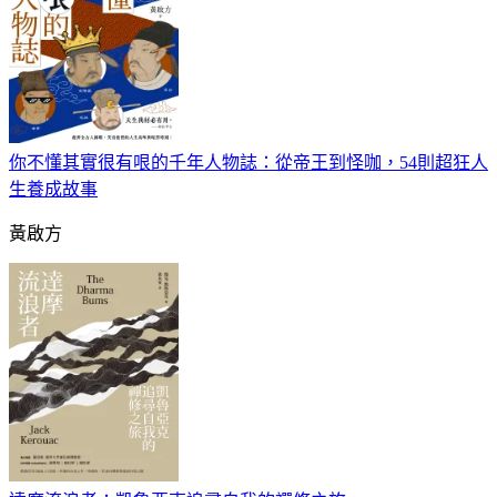
你不懂其實很有哏的千年人物誌：從帝王到怪咖，54則超狂人
生養成故事
黃啟方