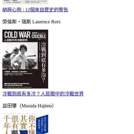
納粹心態 : 12個來自歷史的警告
勞倫斯‧瑞斯 Laurence Rees
冷戰到底有多冷？人民眼中的冷戰世界
益田肇（Masuda Hajimu）