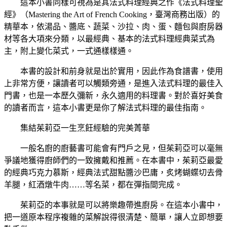
這本小書同樣可視為是其法式料理經典之作《法式料理聖
經》（Mastering the Art of French Cooking，臺灣商務出版）的
精華本，依湯品、醬底、蔬菜、沙拉、肉、蛋、麵包與廚房器
材等各大項來分類，以最經典、基本的法式料理經典菜式為
主，附上變化菜式，一式通樣樣通。
本書的設計和前身就是出於實用，因此作為食譜書，使用
上非常方便，讓讀者可以觸類旁通，是進入法式料理的最佳入
門書，也是一本歷久彌新，永久適用的料理書。對於喜好美食
的讀者而言，這本小書更是你了解法式料理的最佳指南。
集結茱莉亞一生烹飪經驗的完美菁華
一般名廚的廚藝書可能會有門戶之見，但茱莉亞可以毫無
爭議地獲得廚師們的一致擁戴和推薦。在本書中，茱莉亞最愛
的經典巧克力慕斯，經典法式甜點醬沙巴庸，炙烤蝴蝶切去骨
羊腿，紅酒燉牛肉……等名菜，都在彈指間完成。
茱莉亞的本事就是可以將樂趣帶進廚房。在這本小書中，
把一道原本程序複雜的菜解說得很清楚、簡單，讓人立即想要