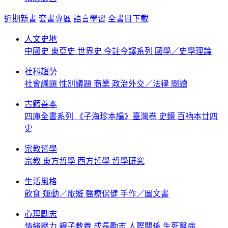
近期新書
套書專區
語言學習
全書目下載
人文史地
中國史
東亞史
世界史
今註今譯系列
國學／史學理論
社科趨勢
社會議題
性別議題
商業
政治外交／法律
閱讀
古籍善本
四庫全書系列
《子海珍本編》臺灣卷
史鏡
百衲本廿四
史
宗教哲學
宗教
東方哲學
西方哲學
哲學研究
生活風格
飲食
運動／旅遊
醫療保健
手作／圖文書
心理勵志
情緒壓力
親子教養
成長勵志
人際關係
生死醫病