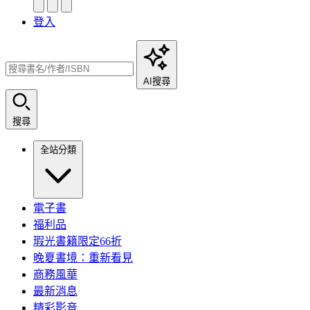
登入
AI搜尋
搜尋
全站分類
電子書
福利品
瑕光書籍限定66折
晚夏書境：重新看見
商務風華
最新消息
精彩影音