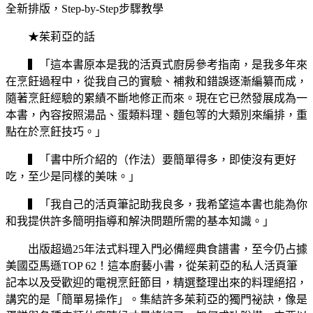
全新排版，Step-by-Step步驟教學
★茱莉亞的話
▍「這本書原本是我的活頁式廚房參考指南，是我多年來
在烹飪過程中，從我自己的實驗、補救和錯誤逐漸編纂而成，
隨著烹飪經驗的累績不斷地修正而來。現在它已然發展成為一
本書，內容按照湯品、蛋類料理、麵包等的大類別來編排，重
點在於烹飪技巧。」
▍「書中所介紹的（作法）要簡單得多，即使沒有更好
吃，至少是同樣的美味。」
▍「我自己的活頁筆記助我良多，我希望這本書也能為你
和我提供許多簡明指導和解決問題所需的基本知識。」
出版超過25年法式料理入門必備經典食譜書，至今仍占據
美國亞馬遜TOP 62！這本廚藝小書，從茱莉亞的私人活頁筆
記本以及受歡迎的電視烹飪節目，精選整理出來的料理絕招，
講究的是「簡單易操作」。集結許多茱莉亞的獨門祕訣，像是