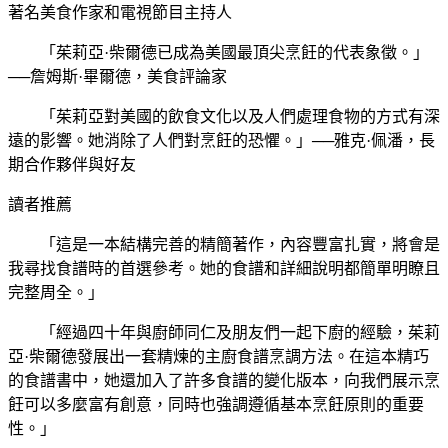
著名美食作家和電視節目主持人
「茱莉亞·柴爾德已成為美國最頂尖烹飪的代表象徵。」
──詹姆斯·畢爾德，美食評論家
「茱莉亞對美國的飲食文化以及人們處理食物的方式有深
遠的影響。她消除了人們對烹飪的恐懼。」──雅克·佩潘，長
期合作夥伴與好友
讀者推薦
「這是一本結構完善的精簡著作，內容豐富扎實，將會是
我尋找食譜時的首選參考。她的食譜和詳細說明都簡單明瞭且
完整周全。」
「經過四十年與廚師同仁及朋友們一起下廚的經驗，茱莉
亞·柴爾德發展出一套精煉的主廚食譜烹調方法。在這本精巧
的食譜書中，她還加入了許多食譜的變化版本，向我們展示烹
飪可以多麼富有創意，同時也強調遵循基本烹飪原則的重要
性。」