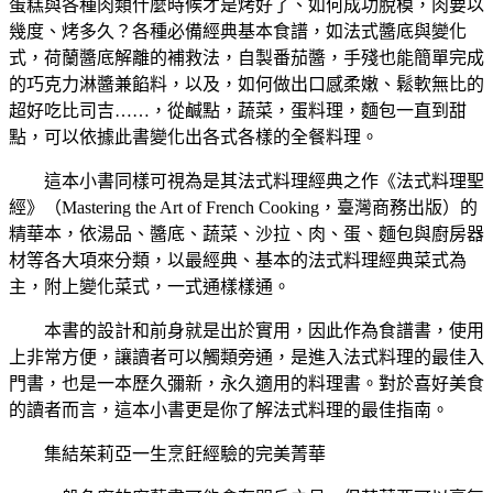
蛋糕與各種肉類什麼時候才是烤好了、如何成功脫模，肉要以
幾度、烤多久？各種必備經典基本食譜，如法式醬底與變化
式，荷蘭醬底解離的補救法，自製番茄醬，手殘也能簡單完成
的巧克力淋醬兼餡料，以及，如何做出口感柔嫩、鬆軟無比的
超好吃比司吉……，從鹹點，蔬菜，蛋料理，麵包一直到甜
點，可以依據此書變化出各式各樣的全餐料理。
這本小書同樣可視為是其法式料理經典之作《法式料理聖
經》（Mastering the Art of French Cooking，臺灣商務出版）的
精華本，依湯品、醬底、蔬菜、沙拉、肉、蛋、麵包與廚房器
材等各大項來分類，以最經典、基本的法式料理經典菜式為
主，附上變化菜式，一式通樣樣通。
本書的設計和前身就是出於實用，因此作為食譜書，使用
上非常方便，讓讀者可以觸類旁通，是進入法式料理的最佳入
門書，也是一本歷久彌新，永久適用的料理書。對於喜好美食
的讀者而言，這本小書更是你了解法式料理的最佳指南。
集結茱莉亞一生烹飪經驗的完美菁華