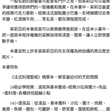
一般名廚的廚藝書可能會有門戶之見，但茱莉亞可以毫無
爭議地獲得廚師們的一致擁戴和推薦。在本書中，茱莉亞最愛
的經典巧克力慕斯，經典法式甜點醬沙巴庸，炙烤蝴蝶切去骨
羊腿，紅酒燉牛肉……等名菜，都在彈指間完成。
茱莉亞的本事就是可以將樂趣帶進廚房。在這本小書中，
把一道原本程序複雜的菜解說得很清楚、簡單，讓人立即想要
動手做。
本書並附上許多張茱莉亞的先生保羅為她拍攝的黑白歷史
照片。
本書特色
《法式料理聖經》精華本，解答最迫切的烹飪問題
24款必學經典：湯底與基本醬底+經典沙拉與醬汁+肉品
+蛋料理+各種烘焙甜鹹小點
142+道菜品：從湯品、基本醬料、沙拉、醬汁、肉類、
禽類、魚類、麵包、可麗餅、塔、舒芙蕾、蛋糕和餅乾……還