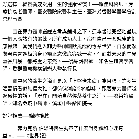
好選擇，輕鬆養成受用一生的健康習慣！──羅佳琳醫師，芳
療抗衰老醫師、臺安醫院家醫科主任、臺灣芳香醫學醫學會創
會理事長
▧在菲力醫師嚴謹思考與鋪排之下，這本書很完整地呈現
一個人應該有的鍛鍊。所有成功人士，都有自己一套規律的健
康操練，當我們進入菲力醫師幽默風趣的專業世界，自然而然
隨著富含邏輯的身心靈正念徹底鍛鍊一次，在面對未來的生命
幽谷風暴，都將處之泰然。──翁紹評醫師，知名生殖醫學醫
師、愛群醫療機構創辦人暨執行長
▧中醫的養生之道正是以「上醫治未病」為目標，許多生
活習慣看似無傷大雅，卻偷偷消磨你的健康，跟著菲力醫師淺
顯易懂的話，「現在」開始自然輕鬆養生之道。──廖哲誼醫
師，知名免疫中醫師、溪垣中醫診所院長
好評推薦──媒體推薦
「菲力克斯·伯恩特醫生揭示了什麼對身體和心理有
益。」──《世界報》