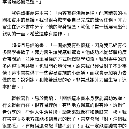
本書是必備之選。」
我強烈推薦這本書：「內容寫得淺顯易懂，配有精美的插
圖和實用的建議。我也很喜歡需要自己完成的練習任務。菲力
醫生在這本書中分享了他的親身經歷，就像平常一樣展現出他
親切的一面。希望還能有續作。」
超棒且易讀的書：「一開始我有些懷疑，因為我已經有很
多醫學書籍了。菲力醫生讓我感到驚喜。他成功地從整體角度
看待問題，並用簡單易懂的方式解釋醫學知識。我對書中的許
多內容很有共鳴，也很開心地發現，原來我已經做對了不少事
情！這本書提供了一些容易實施的小建議，而我會更加努力去
做的是：說謝謝，和懷著感恩的心。非常感謝菲力醫生寫了這
本好書。」
輕鬆寫作，易於閱讀：「閱讀這本書本身就能幫助減壓。
行文輕鬆自在，很容易理解，有些地方還真的很有趣。透過作
者分享的一些個人生活片段，讀起來就像在和他聊天一樣。我
在書中很多地方都能找到自己的影子，常常會想『對，這個我
很熟悉』，有時候還會想『被抓到了！』我一定能實踐書中的