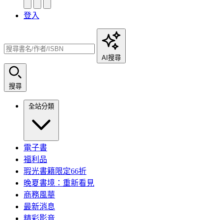
登入
AI搜尋
搜尋
全站分類
電子書
福利品
瑕光書籍限定66折
晚夏書境：重新看見
商務風華
最新消息
精彩影音