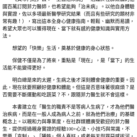
國百萬訂閱菲力醫師，也希望能夠「治未病」。以他自身體驗
與實證，佐以多項最新醫學研究結果（而且有些研究的題材非
常有趣！），寫出這本全身心健康指南。輕鬆、幽默而易讀，
希望大眾也可以獲得現在、當下就有感的健康知識與實用方
法。
想望的「快樂」生活，奠基於健康的身心狀態。
保健不僅是為了將來，重點是「現在」，是「當下」的生
活能不能變得更好。
明白總是來的太遲，生病之後才深刻體會健康的重要。因
此，現在就要照顧好健康和體能。但這是否意味著很麻煩？是
否需要不斷運動和吃蔬菜？不，跟隨菲力醫生就不會這樣。
本書建立在「醫生的職責不是等病人生病了，才為他們醫
治疾病，而是在一般人成為病人之前，就為他們治療」的基礎
概念上。以親和力與專業度，在社群媒體廣受歡迎的菲力醫
生，提供經過親身實證的經驗100+心法、小技巧與常識，不
需要「克制」、「犧牲」個人喜好，或者每天與罪惡感拔河，