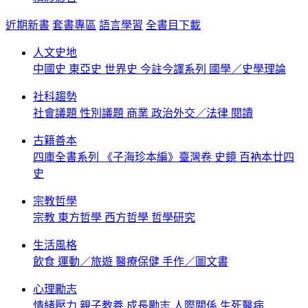
近期新書
套書專區
語言學習
全書目下載
人文史地
中國史
東亞史
世界史
今註今譯系列
國學／史學理論
社科趨勢
社會議題
性別議題
商業
政治外交／法律
閱讀
古籍善本
四庫全書系列
《子海珍本編》臺灣卷
史鏡
百衲本廿四
史
宗教哲學
宗教
東方哲學
西方哲學
哲學研究
生活風格
飲食
運動／旅遊
醫療保健
手作／圖文書
心理勵志
情緒壓力
親子教養
成長勵志
人際關係
生死醫病