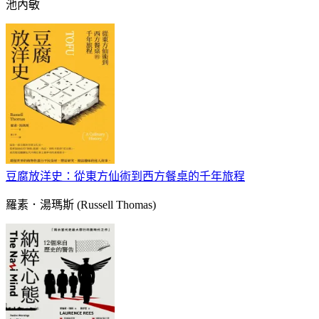
池內敏
豆腐放洋史：從東方仙術到西方餐桌的千年旅程
羅素．湯瑪斯 (Russell Thomas)