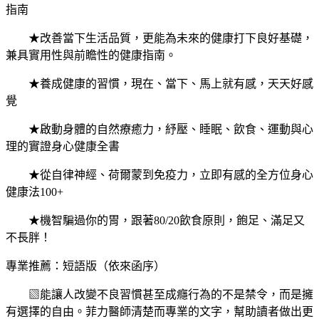
指南
★改善當下生活品質，更能為未來的健康打下良好基礎，
兼具實用性與前瞻性的健康指南。
★養成健康的習慣，現在、當下、馬上就有感，天天好感
覺
★啟動身體的自然療癒力，紓壓、睡眠、飲食、運動與心
理的實證身心健康全書
★從自律神經、荷爾蒙到免疫力，立即有感的全方位身心
健康法100+
★機智騙過你的胃，跟著80/20飲食原則，飽足、滿足又
不長胖！
專業推薦：短語版（依來函序）
▧能讓人改變不良習慣甚至成癮行為的不是禁令，而是擁
有選擇的自由。菲力醫師清楚而專業的文字，幫助讀者做出更