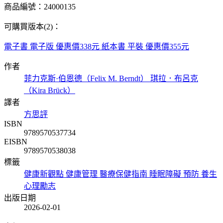
商品編號：24000135
可購買版本(2)：
電子書
電子版
優惠價338元
紙本書
平裝
優惠價355元
作者
菲力克斯·伯恩德（Felix M. Berndt）
琪拉．布呂克
（Kira Brück）
譯者
方思評
ISBN
9789570537734
EISBN
9789570538038
標籤
健康新觀點
健康管理
醫療保健指南
睡眠障礙
預防
養生
心理勵志
出版日期
2026-02-01