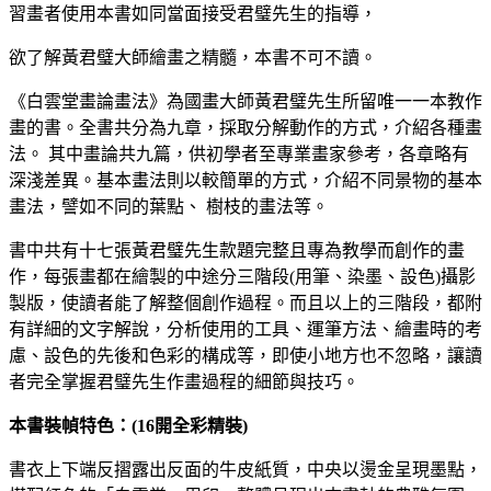
習畫者使用本書如同當面接受君璧先生的指導，
欲了解黃君璧大師繪畫之精髓，本書不可不讀。
《白雲堂畫論畫法》為國畫大師黃君璧先生所留唯一一本教作
畫的書。全書共分為九章，採取分解動作的方式，介紹各種畫
法。 其中畫論共九篇，供初學者至專業畫家參考，各章略有
深淺差異。基本畫法則以較簡單的方式，介紹不同景物的基本
畫法，譬如不同的葉點、 樹枝的畫法等。
書中共有十七張黃君璧先生款題完整且專為教學而創作的畫
作，每張畫都在繪製的中途分三階段(用筆、染墨、設色)攝影
製版，使讀者能了解整個創作過程。而且以上的三階段，都附
有詳細的文字解說，分析使用的工具、運筆方法、繪畫時的考
慮、設色的先後和色彩的構成等，即使小地方也不忽略，讓讀
者完全掌握君璧先生作畫過程的細節與技巧。
本書裝幀特色：(16開全彩精裝)
書衣上下端反摺露出反面的牛皮紙質，中央以燙金呈現墨點，