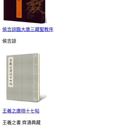
侯吉諒臨大唐三藏聖教序
侯吉諒
王羲之唐搨十七帖
王羲之書 齊濤典藏