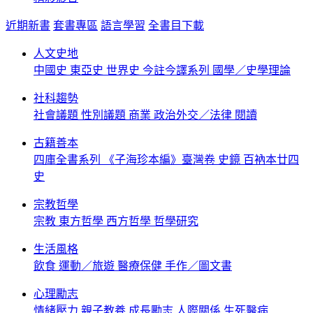
近期新書
套書專區
語言學習
全書目下載
人文史地
中國史
東亞史
世界史
今註今譯系列
國學／史學理論
社科趨勢
社會議題
性別議題
商業
政治外交／法律
閱讀
古籍善本
四庫全書系列
《子海珍本編》臺灣卷
史鏡
百衲本廿四
史
宗教哲學
宗教
東方哲學
西方哲學
哲學研究
生活風格
飲食
運動／旅遊
醫療保健
手作／圖文書
心理勵志
情緒壓力
親子教養
成長勵志
人際關係
生死醫病