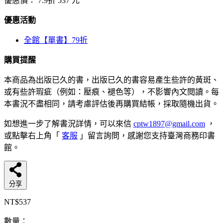
優惠價：
7.9折
537
元
優惠活動
全館【單書】79折
購買提醒
本商品為出版已久的書，出版已久的書容易產生些許的黃斑、
或有些許瑕疵（例如：壓痕、褪色等），不影響內文閱讀。每
本書況不盡相同，請考慮評估後再購買結帳，採取隨機出貨。
如想進一步了解書況詳情，可以來信
cptw1897@gmail.com
，
或點擊右上角「
客服
」留言詢問，感謝您支持臺灣商務印書
館。
分享
NT$537
數量：