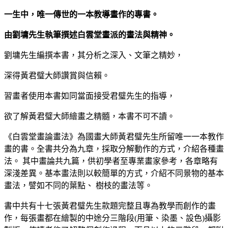
一生中，唯一傳世的一本教導畫作的專書。
由劉墉先生執筆撰述白雲堂畫派的畫法與精神。
劉墉先生編撰本書，其分析之深入、文筆之精妙，
深得黃君璧大師讚賞與信賴。
習畫者使用本書如同當面接受君璧先生的指導，
欲了解黃君璧大師繪畫之精髓，本書不可不讀。
《白雲堂畫論畫法》為國畫大師黃君璧先生所留唯一一本教作
畫的書。全書共分為九章，採取分解動作的方式，介紹各種畫
法。 其中畫論共九篇，供初學者至專業畫家參考，各章略有
深淺差異。基本畫法則以較簡單的方式，介紹不同景物的基本
畫法，譬如不同的葉點、 樹枝的畫法等。
書中共有十七張黃君璧先生款題完整且專為教學而創作的畫
作，每張畫都在繪製的中途分三階段(用筆、染墨、設色)攝影