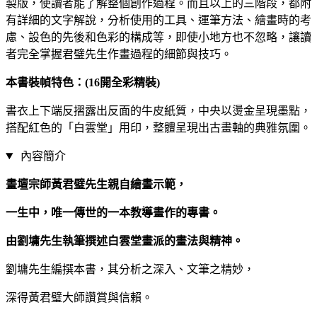
製版，使讀者能了解整個創作過程。而且以上的三階段，都附
有詳細的文字解說，分析使用的工具、運筆方法、繪畫時的考
慮、設色的先後和色彩的構成等，即使小地方也不忽略，讓讀
者完全掌握君璧先生作畫過程的細節與技巧。
本書裝幀特色：(16開全彩精裝)
書衣上下端反摺露出反面的牛皮紙質，中央以燙金呈現墨點，
搭配紅色的「白雲堂」用印，整體呈現出古畫軸的典雅氛圍。
內容簡介
畫壇宗師黃君璧先生親自繪畫示範，
一生中，唯一傳世的一本教導畫作的專書。
由劉墉先生執筆撰述白雲堂畫派的畫法與精神。
劉墉先生編撰本書，其分析之深入、文筆之精妙，
深得黃君璧大師讚賞與信賴。