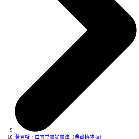
黃君璧‧白雲堂畫論畫法（典藏精裝版）