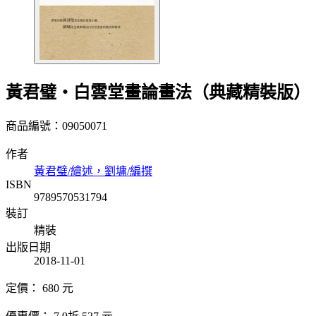
黃君璧‧白雲堂畫論畫法（典藏精裝版）
商品編號：09050071
作者
黃君璧/繪述，劉墉/編撰
ISBN
9789570531794
裝訂
精裝
出版日期
2018-11-01
定價：
680
元