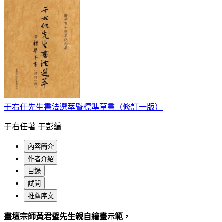
于右任先生書法選萃暨標準草書（修訂一版）
于右任著 于彭編
內容簡介
作者介紹
目錄
試閱
推薦序文
畫壇宗師黃君璧先生親自繪畫示範，