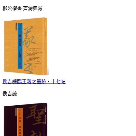
柳公權書 齊濤典藏
侯吉諒臨王羲之墨跡‧十七帖
侯吉諒