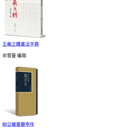
王羲之體書法字典
佘雪曼 編寫
柳公權書蘭亭序