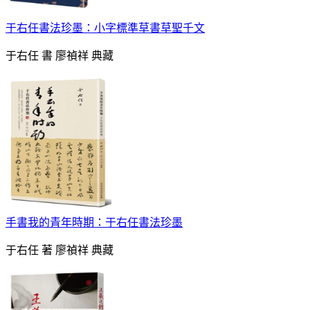
于右任書法珍墨：小字標準草書草聖千文
于右任 書 廖禎祥 典藏
手書我的青年時期：于右任書法珍墨
于右任 著 廖禎祥 典藏