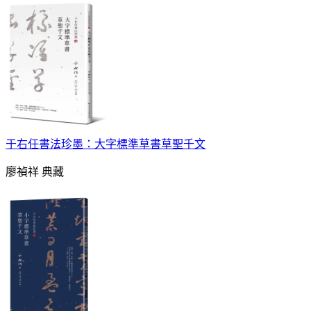
于右任書法珍墨：大字標準草書草聖千文
廖禎祥 典藏