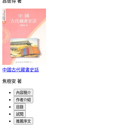
昌彼得 著
中國古代藏書史話
焦樹安 著
內容簡介
作者介紹
目錄
試閱
推薦序文