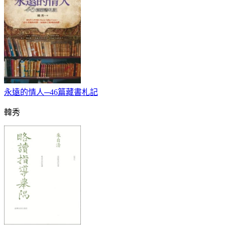
永遠的情人─46篇藏書札記
韓秀