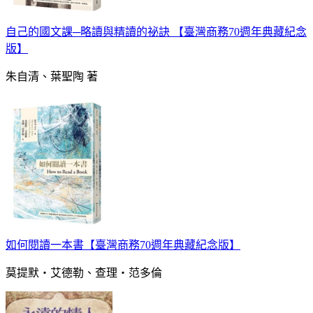
自己的國文課─略讀與精讀的祕訣 【臺灣商務70週年典藏紀念
版】
朱自清、葉聖陶 著
如何閱讀一本書【臺灣商務70週年典藏紀念版】
莫提默‧艾德勒、查理‧范多倫