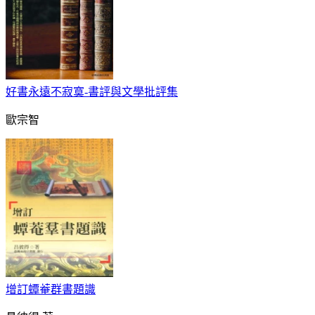
好書永遠不寂寞-書評與文學批評集
歐宗智
增訂蟫菴群書題識