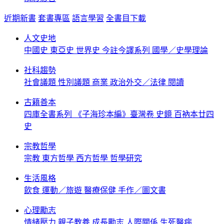
近期新書
套書專區
語言學習
全書目下載
人文史地
中國史
東亞史
世界史
今註今譯系列
國學／史學理論
社科趨勢
社會議題
性別議題
商業
政治外交／法律
閱讀
古籍善本
四庫全書系列
《子海珍本編》臺灣卷
史鏡
百衲本廿四
史
宗教哲學
宗教
東方哲學
西方哲學
哲學研究
生活風格
飲食
運動／旅遊
醫療保健
手作／圖文書
心理勵志
情緒壓力
親子教養
成長勵志
人際關係
生死醫病