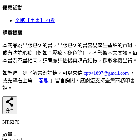
優惠活動
全館【單書】79折
購買提醒
本商品為出版已久的書，出版已久的書容易產生些許的黃斑、
或有些許瑕疵（例如：壓痕、褪色等），不影響內文閱讀。每
本書況不盡相同，請考慮評估後再購買結帳，採取隨機出貨。
如想進一步了解書況詳情，可以來信
cptw1897@gmail.com
，
或點擊右上角「
客服
」留言詢問，感謝您支持臺灣商務印書
館。
分享
NT$276
數量：