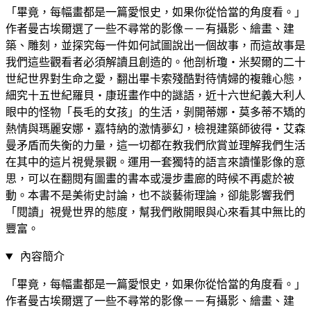
「畢竟，每幅畫都是一篇愛恨史，如果你從恰當的角度看。」
作者曼古埃爾選了一些不尋常的影像－－有攝影、繪畫、建
築、雕刻，並探究每一件如何試圖說出一個故事，而這故事是
我們這些觀看者必須解讀且創造的。他剖析瓊‧米契爾的二十
世紀世界對生命之愛，翻出畢卡索殘酷對待情婦的複雜心態，
細究十五世紀羅貝‧康班畫作中的謎語，近十六世紀義大利人
眼中的怪物「長毛的女孩」的生活，剝開蒂娜‧莫多蒂不矯的
熱情與瑪麗安娜‧嘉特納的激情夢幻，檢視建築師彼得‧艾森
曼矛盾而失衡的力量，這一切都在教我們欣賞並理解我們生活
在其中的這片視覺景觀。運用一套獨特的語言來讀懂影像的意
思，可以在翻閱有圖畫的書本或漫步畫廊的時候不再處於被
動。本書不是美術史討論，也不談藝術理論，卻能影響我們
「閱讀」視覺世界的態度，幫我們敞開眼與心來看其中無比的
豐富。
內容簡介
「畢竟，每幅畫都是一篇愛恨史，如果你從恰當的角度看。」
作者曼古埃爾選了一些不尋常的影像－－有攝影、繪畫、建