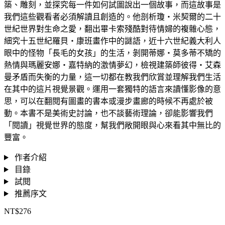
築、雕刻，並探究每一件如何試圖說出一個故事，而這故事是
我們這些觀看者必須解讀且創造的。他剖析瓊‧米契爾的二十
世紀世界對生命之愛，翻出畢卡索殘酷對待情婦的複雜心態，
細究十五世紀羅貝‧康班畫作中的謎語，近十六世紀義大利人
眼中的怪物「長毛的女孩」的生活，剝開蒂娜‧莫多蒂不矯的
熱情與瑪麗安娜‧嘉特納的激情夢幻，檢視建築師彼得‧艾森
曼矛盾而失衡的力量，這一切都在教我們欣賞並理解我們生活
在其中的這片視覺景觀。運用一套獨特的語言來讀懂影像的意
思，可以在翻閱有圖畫的書本或漫步畫廊的時候不再處於被
動。本書不是美術史討論，也不談藝術理論，卻能影響我們
「閱讀」視覺世界的態度，幫我們敞開眼與心來看其中無比的
豐富。
作者介紹
目錄
試閱
推薦序文
NT$276