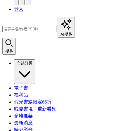
登入
AI搜尋
搜尋
全站分類
電子書
福利品
瑕光書籍限定66折
晚夏書境：重新看見
商務風華
最新消息
精彩影音