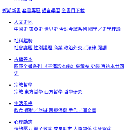
近期新書
套書專區
語言學習
全書目下載
人文史地
中國史
東亞史
世界史
今註今譯系列
國學／史學理論
社科趨勢
社會議題
性別議題
商業
政治外交／法律
閱讀
古籍善本
四庫全書系列
《子海珍本編》臺灣卷
史鏡
百衲本廿四
史
宗教哲學
宗教
東方哲學
西方哲學
哲學研究
生活風格
飲食
運動／旅遊
醫療保健
手作／圖文書
心理勵志
情緒壓力
親子教養
成長勵志
人際關係
生死醫病