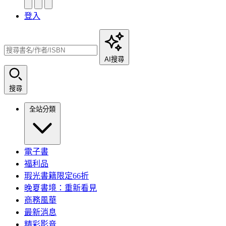
登入
AI搜尋
搜尋
全站分類
電子書
福利品
瑕光書籍限定66折
晚夏書境：重新看見
商務風華
最新消息
精彩影音