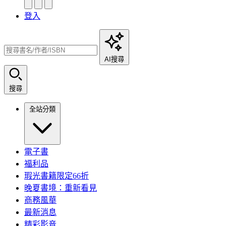
登入
AI搜尋
搜尋
全站分類
電子書
福利品
瑕光書籍限定66折
晚夏書境：重新看見
商務風華
最新消息
精彩影音