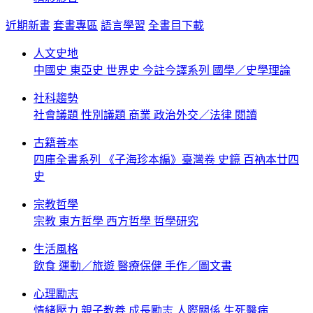
近期新書
套書專區
語言學習
全書目下載
人文史地
中國史
東亞史
世界史
今註今譯系列
國學／史學理論
社科趨勢
社會議題
性別議題
商業
政治外交／法律
閱讀
古籍善本
四庫全書系列
《子海珍本編》臺灣卷
史鏡
百衲本廿四
史
宗教哲學
宗教
東方哲學
西方哲學
哲學研究
生活風格
飲食
運動／旅遊
醫療保健
手作／圖文書
心理勵志
情緒壓力
親子教養
成長勵志
人際關係
生死醫病