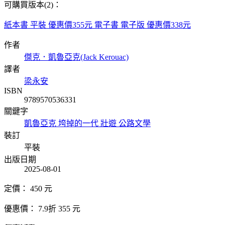
可購買版本(2)：
紙本書
平裝
優惠價355元
電子書
電子版
優惠價338元
作者
傑克．凱魯亞克(Jack Kerouac)
譯者
梁永安
ISBN
9789570536331
關鍵字
凱魯亞克
垮掉的一代
壯遊
公路文學
裝訂
平裝
出版日期
2025-08-01
定價：
450
元
優惠價：
7.9折
355
元