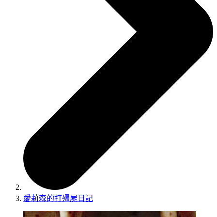
愛莉森的打殭屍日記