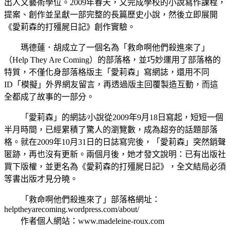
出人文藝術學位。2009年春天，又完成學校的小說寫作課程，
提案、創作並呈獻一部完整的長篇歷史小說，然後立即展開
《愛莉森的打殭屍日記》創作實驗。
瑪德蓮．胡成立了一個名為「救命啊他們殺進來了」
（Help They Are Coming）的部落格，並巧妙運用了部落格的
特質，不僅化身部落格版主「愛莉森」寫網誌，還用不同
ID「模擬」外界網友留言，再透過版主回覆製造互動，而這
全都成了故事的一部分。
「愛莉森」的網誌∕小說從2009年9月18日寫起，短短一個
半月時間，已經累積了驚人的瀏覽數，成為超夯的話題部落
格。就在2009年10月31日的日誌寫完後，「愛莉森」突然銷聲
匿跡，再也沒有更新。兩個月後，她才發文說明：已有出版社
買下版權，並更名為《愛莉森的打殭屍日記》，全文結局必須
等書出版才見分曉。
「救命啊他們殺進來了」部落格網址：
helptheyarecoming.wordpress.com/about/
作者個人網站：www.madeleine-roux.com