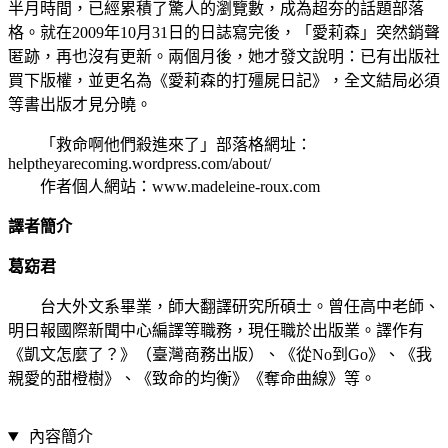
半月時間，已經累積了驚人的瀏覽數，成為超夯的話題部落
格。就在2009年10月31日的日誌寫完後，「愛莉森」突然銷聲
匿跡，再也沒有更新。兩個月後，她才發文說明：已有出版社
買下版權，並更名為《愛莉森的打殭屍日記》，全文結局必須
等書出版才見分曉。
「救命啊他們殺進來了」部落格網址：
helptheyarecoming.wordpress.com/about/
作者個人網站：www.madeleine-roux.com
譯者簡介
葛窈君
台大外文系畢業，師大翻譯研究所碩士。曾任高中老師、
明日報國際新聞中心編譯等職務，現任職於出版業。譯作有
《凱文怎麼了？》（臺灣商務出版）、《從No到Go》、《我
親愛的甜橙樹》、《致命的均衡》《奪命曲線》等。
內容簡介