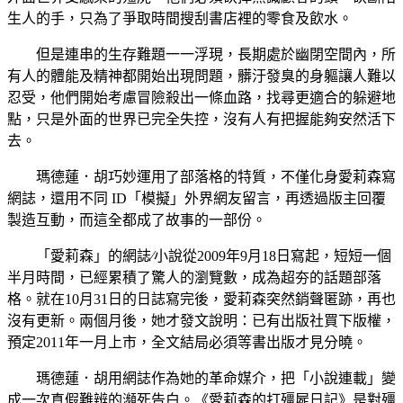
生人的手，只為了爭取時間搜刮書店裡的零食及飲水。
但是連串的生存難題一一浮現，長期處於幽閉空間內，所
有人的體能及精神都開始出現問題，髒汙發臭的身軀讓人難以
忍受，他們開始考慮冒險殺出一條血路，找尋更適合的躲避地
點，只是外面的世界已完全失控，沒有人有把握能夠安然活下
去。
瑪德蓮．胡巧妙運用了部落格的特質，不僅化身愛莉森寫
網誌，還用不同 ID「模擬」外界網友留言，再透過版主回覆
製造互動，而這全都成了故事的一部份。
「愛莉森」的網誌∕小說從2009年9月18日寫起，短短一個
半月時間，已經累積了驚人的瀏覽數，成為超夯的話題部落
格。就在10月31日的日誌寫完後，愛莉森突然銷聲匿跡，再也
沒有更新。兩個月後，她才發文說明：已有出版社買下版權，
預定2011年一月上市，全文結局必須等書出版才見分曉。
瑪德蓮．胡用網誌作為她的革命媒介，把「小說連載」變
成一次真假難辨的瀕死告白。《愛莉森的打殭屍日記》是對殭