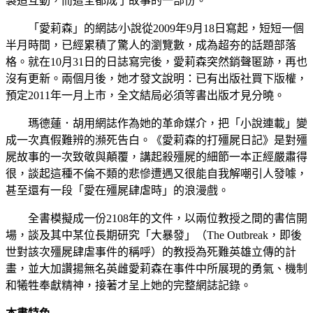
製造互動，而這全都成了故事的一部份。
「愛莉森」的網誌∕小說從2009年9月18日寫起，短短一個
半月時間，已經累積了驚人的瀏覽數，成為超夯的話題部落
格。就在10月31日的日誌寫完後，愛莉森突然銷聲匿跡，再也
沒有更新。兩個月後，她才發文說明：已有出版社買下版權，
預定2011年一月上市，全文結局必須等書出版才見分曉。
瑪德蓮．胡用網誌作為她的革命媒介，把「小說連載」變
成一次真假難辨的瀕死告白。《愛莉森的打殭屍日記》是對殭
屍故事的一次致敬與顛覆，講起殺殭屍的細節一本正經嚴肅得
很，談起這種不倫不類的悲慘遭遇又很能自我解嘲引人發噱，
甚至還有一段「愛在殭屍肆虐時」的浪漫戲。
全書模擬成一份2108年的文件，以兩位教授之間的書信開
場，談及其中某位長期研究「大暴發」（The Outbreak，即後
世對該次殭屍肆虐事件的稱呼）的教授為死難英雄立傳的計
畫，並大加讚揚無名英雌愛莉森在事件中所展現的勇氣、機制
和犧牲奉獻精神，接著才呈上她的完整網誌記錄。