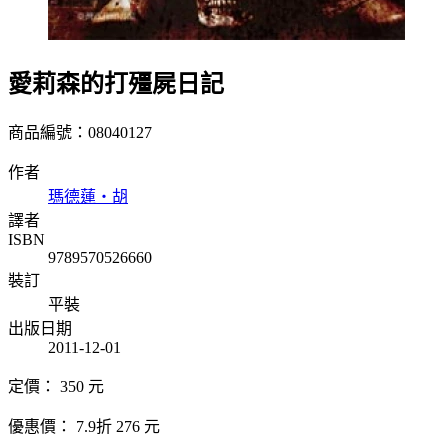
愛莉森的打殭屍日記
商品編號：08040127
作者
瑪德蓮‧胡
譯者
ISBN
9789570526660
裝訂
平裝
出版日期
2011-12-01
定價：
350
元
優惠價：
7.9折
276
元