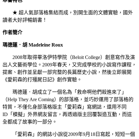
本書特色
★ 超人氣部落格集結而成，別開生面的文體實驗，國外
讀者大好評暢銷書！
作者簡介
瑪德蓮．胡 Madeleine Roux
2008年取得畢洛伊特學院（Beloit College）創意寫作及演
出人文藝術學位。2009年春天，又完成學校的小說寫作課程，
提案、創作並呈獻一部完整的長篇歷史小說，然後立即展開
《愛莉森的打殭屍日記》創作實驗。
瑪德蓮．胡成立了一個名為「救命啊他們殺進來了」
（Help They Are Coming）的部落格，並巧妙運用了部落格的
特質，不僅化身部落格版主「愛莉森」寫網誌，還用不同
ID「模擬」外界網友留言，再透過版主回覆製造互動，而這
全都成了故事的一部分。
「愛莉森」的網誌∕小說從2009年9月18日寫起，短短一個