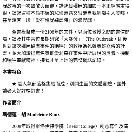
屍故事的一次致敬與顛覆，講起殺殭屍的細節一本正經嚴肅得
很，談起這種不倫不類的悲慘遭遇又很能自我解嘲引人發噱，
甚至還有一段「愛在殭屍肆虐時」的浪漫戲。
全書模擬成一份2108年的文件，以兩位教授之間的書信開
場，談及其中某位長期研究「大暴發」（The Outbreak，即後
世對該次殭屍肆虐事件的稱呼）的教授為死難英雄立傳的計
畫，並大加讚揚無名英雌愛莉森在事件中所展現的勇氣、機制
和犧牲奉獻精神，接著才呈上她的完整網誌記錄。
本書特色
★ 超人氣部落格集結而成，別開生面的文體實驗，國外
讀者大好評暢銷書！
作者簡介
瑪德蓮．胡 Madeleine Roux
2008年取得畢洛伊特學院（Beloit College）創意寫作及演