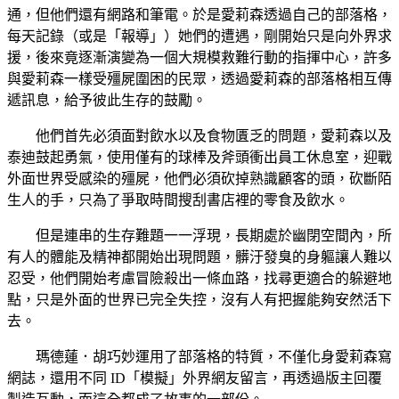
通，但他們還有網路和筆電。於是愛莉森透過自己的部落格，
每天記錄（或是「報導」）她們的遭遇，剛開始只是向外界求
援，後來竟逐漸演變為一個大規模救難行動的指揮中心，許多
與愛莉森一樣受殭屍圍困的民眾，透過愛莉森的部落格相互傳
遞訊息，給予彼此生存的鼓勵。
他們首先必須面對飲水以及食物匱乏的問題，愛莉森以及
泰迪鼓起勇氣，使用僅有的球棒及斧頭衝出員工休息室，迎戰
外面世界受感染的殭屍，他們必須砍掉熟識顧客的頭，砍斷陌
生人的手，只為了爭取時間搜刮書店裡的零食及飲水。
但是連串的生存難題一一浮現，長期處於幽閉空間內，所
有人的體能及精神都開始出現問題，髒汙發臭的身軀讓人難以
忍受，他們開始考慮冒險殺出一條血路，找尋更適合的躲避地
點，只是外面的世界已完全失控，沒有人有把握能夠安然活下
去。
瑪德蓮．胡巧妙運用了部落格的特質，不僅化身愛莉森寫
網誌，還用不同 ID「模擬」外界網友留言，再透過版主回覆