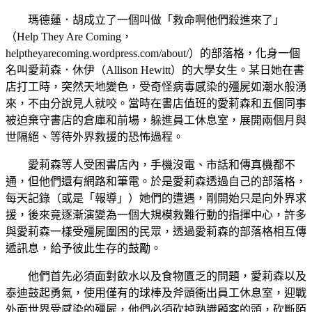
瑪德蓮．胡成立了一個叫做「救命啊他們殺進來了」
（Help They Are Coming，
helptheyarecoming.wordpress.com/about/）的部落格，化身一個
名叫愛莉森．休伊（Allison Hewitt）的大學女生。某日她在書
店打工時，突然天地變色，受奇怪病毒感染的殭屍如潮水般湧
來，不由分說見人就咬。當時在書店值班的愛莉森和五個同事
被迫棄守書店的倉庫和前場，躲進員工休息室，展開兩個月與
世隔絕、等待外界救援的恐怖過程。
愛莉森等人受困書店內，手機沒電、市話和傳真機都不
通，但他們還有網路和筆電。於是愛莉森透過自己的部落格，
每天記錄（或是「報導」）她們的遭遇，剛開始只是向外界求
援，後來竟逐漸演變為一個大規模救難行動的指揮中心，許多
與愛莉森一樣受殭屍圍困的民眾，透過愛莉森的部落格相互傳
遞訊息，給予彼此生存的鼓勵。
他們首先必須面對飲水以及食物匱乏的問題，愛莉森以及
泰迪鼓起勇氣，使用僅有的球棒及斧頭衝出員工休息室，迎戰
外面世界受感染的殭屍，他們必須砍掉熟識顧客的頭，砍斷陌