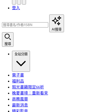
登入
AI搜尋
搜尋
全站分類
電子書
福利品
瑕光書籍限定66折
晚夏書境：重新看見
商務風華
最新消息
精彩影音