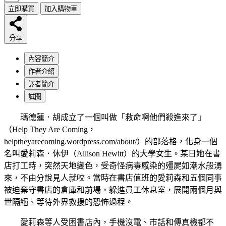
立即購買
加入購物車
分享
內容簡介
作者介紹
譯者簡介
試閱
瑪德蓮．胡成立了一個叫做「救命啊他們殺進來了」
（Help They Are Coming，
helptheyarecoming.wordpress.com/about/）的部落格，化身一個
名叫愛莉森．休伊（Allison Hewitt）的大學女生。某日她在書
店打工時，突然天地變色，受奇怪病毒感染的殭屍如潮水般湧
來，不由分說見人就咬。當時在書店值班的愛莉森和五個同事
被迫棄守書店的倉庫和前場，躲進員工休息室，展開兩個月與
世隔絕、等待外界救援的恐怖過程。
愛莉森等人受困書店內，手機沒電、市話和傳真機都不