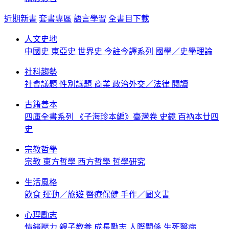
近期新書
套書專區
語言學習
全書目下載
人文史地
中國史
東亞史
世界史
今註今譯系列
國學／史學理論
社科趨勢
社會議題
性別議題
商業
政治外交／法律
閱讀
古籍善本
四庫全書系列
《子海珍本編》臺灣卷
史鏡
百衲本廿四
史
宗教哲學
宗教
東方哲學
西方哲學
哲學研究
生活風格
飲食
運動／旅遊
醫療保健
手作／圖文書
心理勵志
情緒壓力
親子教養
成長勵志
人際關係
生死醫病