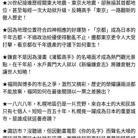
★20世紀接連歷經關東大地震、東京大地震，卻無損其首都地
位，甚至每經一次大劫就升級，反轉高手「東京」一路翻新的
傲人歷史！
★因為地理位置符合四神相應的好運勢，「京都」成為日本的
千年古都。不過政治紛擾使得動亂不止，遷都東京更令人大受
打擊，看京都在千年遺產的守護下如何重生！
★鎌倉不是因為漫畫《灌籃高手》的名場面才成為熱門觀光景
點，在千年前，水戶黃門大人就以《新編鎌倉志》將鎌倉魅力
讓世人知曉！
★福岡與博多的市名之爭，激烈又精彩，歷史的榮耀讓兩派都
不能放棄，福岡如何在最後關頭以一票之差勝出？
★一八六八年，札幌地區仍是一片荒野，來自本土的大和民族
只有七個人。短短一百五十年，札幌竟一躍成為日本的重要城
市，是誰成就這番奇蹟？
★諏訪市？沒聽過，但因動畫電影《你的名字》而聲名大噪的