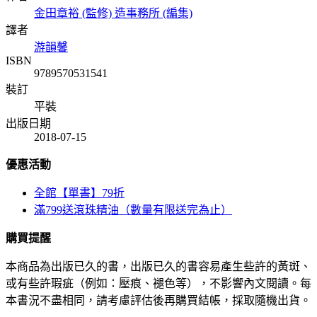
金田章裕 (監修) 造事務所 (編集)
譯者
游韻馨
ISBN
9789570531541
裝訂
平裝
出版日期
2018-07-15
優惠活動
全館【單書】79折
滿799送滾珠精油（數量有限送完為止）
購買提醒
本商品為出版已久的書，出版已久的書容易產生些許的黃斑、
或有些許瑕疵（例如：壓痕、褪色等），不影響內文閱讀。每
本書況不盡相同，請考慮評估後再購買結帳，採取隨機出貨。