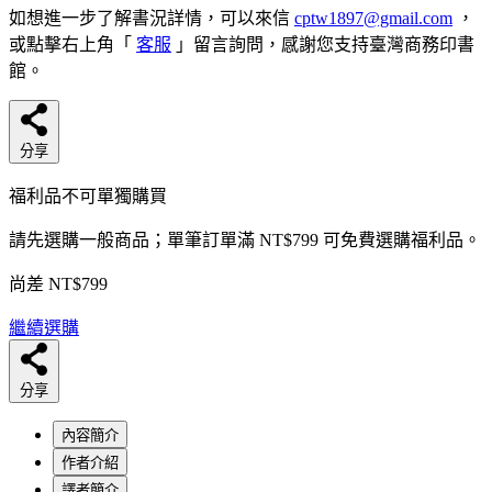
如想進一步了解書況詳情，可以來信
cptw1897@gmail.com
，
或點擊右上角「
客服
」留言詢問，感謝您支持臺灣商務印書
館。
分享
福利品不可單獨購買
請先選購一般商品；單筆訂單滿 NT$799 可免費選購福利品。
尚差 NT$799
繼續選購
分享
內容簡介
作者介紹
譯者簡介