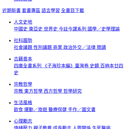
近期新書
套書專區
語言學習
全書目下載
人文史地
中國史
東亞史
世界史
今註今譯系列
國學／史學理論
社科趨勢
社會議題
性別議題
商業
政治外交／法律
閱讀
古籍善本
四庫全書系列
《子海珍本編》臺灣卷
史鏡
百衲本廿四
史
宗教哲學
宗教
東方哲學
西方哲學
哲學研究
生活風格
飲食
運動／旅遊
醫療保健
手作／圖文書
心理勵志
情緒壓力
親子教養
成長勵志
人際關係
生死醫病