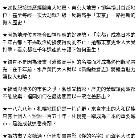
★20世紀接連歷經關東大地震、東京大地震，卻無損其首都地
位，甚至每經一次大劫就升級，反轉高手「東京」一路翻新的
傲人歷史！
★因為地理位置符合四神相應的好運勢，「京都」成為日本的
千年古都。不過政治紛擾使得動亂不止，遷都東京更令人大受
打擊，看京都在千年遺產的守護下如何重生！
★鎌倉不是因為漫畫《灌籃高手》的名場面才成為熱門觀光景
點，在千年前，水戶黃門大人就以《新編鎌倉志》將鎌倉魅力
讓世人知曉！
★福岡與博多的市名之爭，激烈又精彩，歷史的榮耀讓兩派都
不能放棄，福岡如何在最後關頭以一票之差勝出？
★一八六八年，札幌地區仍是一片荒野，來自本土的大和民族
只有七個人。短短一百五十年，札幌竟一躍成為日本的重要城
市，是誰成就這番奇蹟？
★諏訪市？沒聽過，但因動畫電影《你的名字》而聲名大噪的