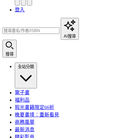
登入
AI搜尋
搜尋
全站分類
電子書
福利品
瑕光書籍限定66折
晚夏書境：重新看見
商務風華
最新消息
精彩影音