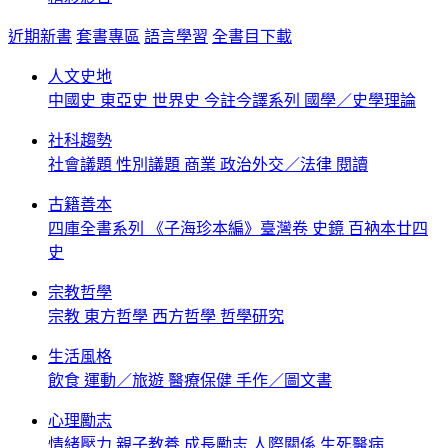
近期新書
套書專區
語言學習
全書目下載
人文史地
中國史
東亞史
世界史
今註今譯系列
國學／史學理論
社科趨勢
社會議題
性別議題
商業
政治外交／法律
閱讀
古籍善本
四庫全書系列
《子海珍本編》臺灣卷
史鏡
百衲本廿四
史
宗教哲學
宗教
東方哲學
西方哲學
哲學研究
生活風格
飲食
運動／旅遊
醫療保健
手作／圖文書
心理勵志
情緒壓力
親子教養
成長勵志
人際關係
生死醫病