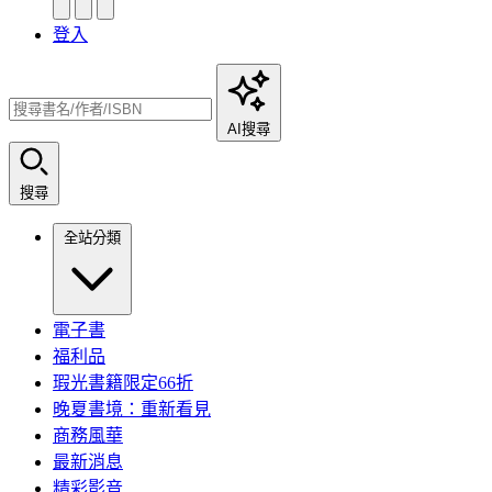
登入
AI搜尋
搜尋
全站分類
電子書
福利品
瑕光書籍限定66折
晚夏書境：重新看見
商務風華
最新消息
精彩影音