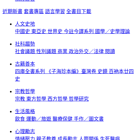
近期新書
套書專區
語言學習
全書目下載
人文史地
中國史
東亞史
世界史
今註今譯系列
國學／史學理論
社科趨勢
社會議題
性別議題
商業
政治外交／法律
閱讀
古籍善本
四庫全書系列
《子海珍本編》臺灣卷
史鏡
百衲本廿四
史
宗教哲學
宗教
東方哲學
西方哲學
哲學研究
生活風格
飲食
運動／旅遊
醫療保健
手作／圖文書
心理勵志
情緒壓力
親子教養
成長勵志
人際關係
生死醫病