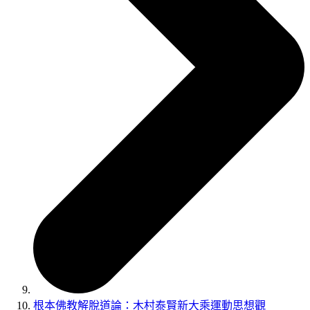
根本佛教解脫道論：木村泰賢新大乘運動思想觀