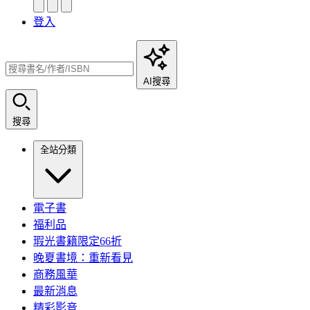
登入
AI搜尋
搜尋
全站分類
電子書
福利品
瑕光書籍限定66折
晚夏書境：重新看見
商務風華
最新消息
精彩影音