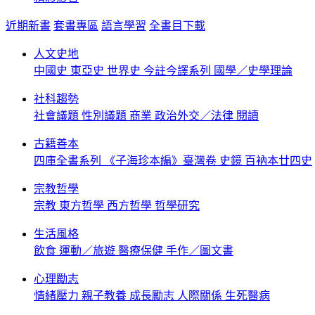
近期新書
套書專區
語言學習
全書目下載
人文史地
中國史
東亞史
世界史
今註今譯系列
國學／史學理論
社科趨勢
社會議題
性別議題
商業
政治外交／法律
閱讀
古籍善本
四庫全書系列
《子海珍本編》臺灣卷
史鏡
百衲本廿四史
宗教哲學
宗教
東方哲學
西方哲學
哲學研究
生活風格
飲食
運動／旅遊
醫療保健
手作／圖文書
心理勵志
情緒壓力
親子教養
成長勵志
人際關係
生死醫病