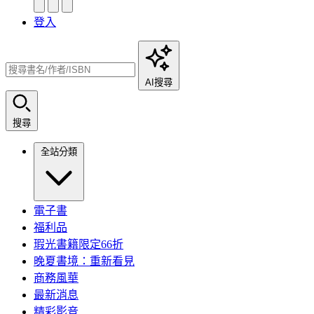
登入
AI搜尋
搜尋
全站分類
電子書
福利品
瑕光書籍限定66折
晚夏書境：重新看見
商務風華
最新消息
精彩影音