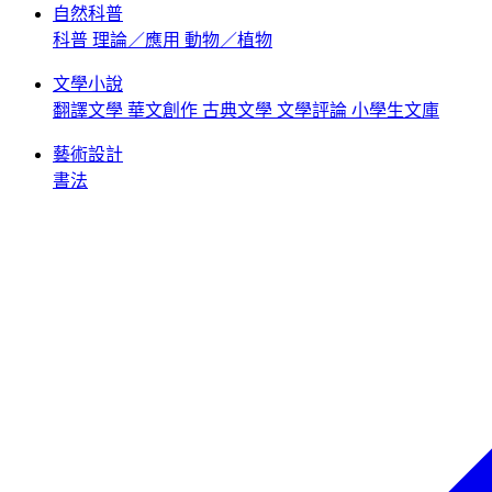
自然科普
科普
理論／應用
動物／植物
文學小說
翻譯文學
華文創作
古典文學
文學評論
小學生文庫
藝術設計
書法