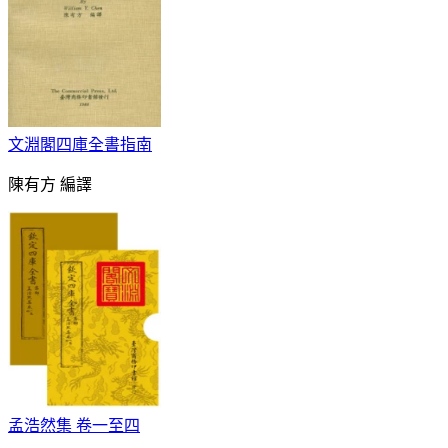
文淵閣四庫全書指南
陳有方 編譯
孟浩然集 卷一至四