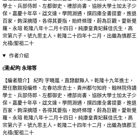
學士、兵部侍郎、左都御史、禮部尚書、協辦大學士加太子少
保。嘉慶十年卒，諡文達。學問淵通，撰四庫全書提要，進退
百家，鉤深摘隱，各得其要指，始終條理，蔚為巨觀。愛新覺
羅‧永瑢 乾隆八年十二月十四日，純康皇貴妃蘇佳氏生，高
宗第六子。號九思主人。乾隆二十四年十二月，出繼為慎郡王
允禧(聖祖二十
作者介紹
(清)紀昀 永瑢等
【編者簡介】 紀昀 字曉嵐，直隸獻縣人。乾隆十九年進士，
歷任散館授編修、左春坊庶吉士、貴州都勻知府、翰林院侍讀
學士、兵部侍郎、左都御史、禮部尚書、協辦大學士加太子少
保。嘉慶十年卒，諡文達。學問淵通，撰四庫全書提要，進退
百家，鉤深摘隱，各得其要指，始終條理，蔚為巨觀。愛新覺
羅‧永瑢 乾隆八年十二月十四日，純康皇貴妃蘇佳氏生，高
宗第六子。號九思主人。乾隆二十四年十二月，出繼為慎郡王
允禧(聖祖二十