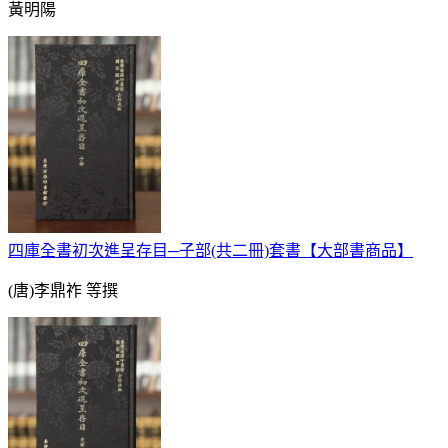
黃明陽
四庫全書初次進呈存目─子部(共二冊)套書【大部書商品】
(唐)李鼎祚 等撰