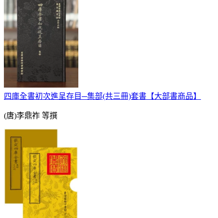
四庫全書初次進呈存目─集部(共三冊)套書【大部書商品】
(唐)李鼎祚 等撰