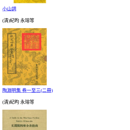
小山詞
(清)紀昀 永瑢等
陶淵明集 卷一至三(二冊)
(清)紀昀 永瑢等