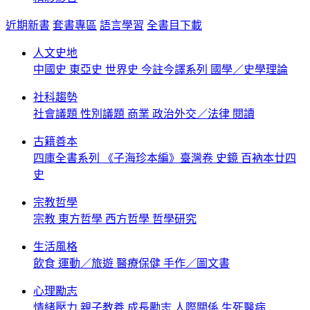
近期新書
套書專區
語言學習
全書目下載
人文史地
中國史
東亞史
世界史
今註今譯系列
國學／史學理論
社科趨勢
社會議題
性別議題
商業
政治外交／法律
閱讀
古籍善本
四庫全書系列
《子海珍本編》臺灣卷
史鏡
百衲本廿四
史
宗教哲學
宗教
東方哲學
西方哲學
哲學研究
生活風格
飲食
運動／旅遊
醫療保健
手作／圖文書
心理勵志
情緒壓力
親子教養
成長勵志
人際關係
生死醫病