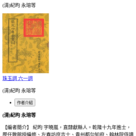
(清)紀昀 永瑢等
珠玉詞 六一詞
(清)紀昀 永瑢等
作者介紹
(清)紀昀 永瑢等
【編者簡介】 紀昀 字曉嵐，直隸獻縣人。乾隆十九年進士，
歷任散館授編修、左春坊庶吉士、貴州都勻知府、翰林院侍讀