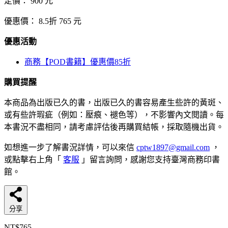
定價：
900
元
優惠價：
8.5折
765
元
優惠活動
商務【POD書籍】優惠價85折
購買提醒
本商品為出版已久的書，出版已久的書容易產生些許的黃斑、
或有些許瑕疵（例如：壓痕、褪色等），不影響內文閱讀。每
本書況不盡相同，請考慮評估後再購買結帳，採取隨機出貨。
如想進一步了解書況詳情，可以來信
cptw1897@gmail.com
，
或點擊右上角「
客服
」留言詢問，感謝您支持臺灣商務印書
館。
分享
NT$765