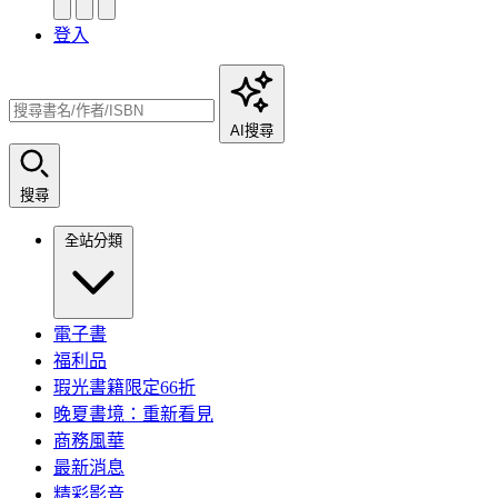
登入
AI搜尋
搜尋
全站分類
電子書
福利品
瑕光書籍限定66折
晚夏書境：重新看見
商務風華
最新消息
精彩影音